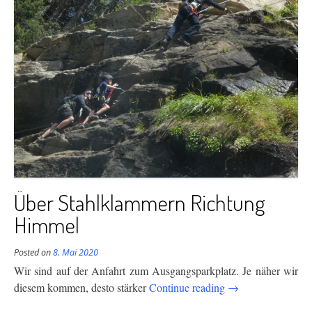
Über Stahlklammern Richtung
Himmel
Posted on
8. Mai 2020
Wir sind auf der Anfahrt zum Ausgangsparkplatz. Je näher wir
“Über
diesem kommen, desto stärker
Continue reading
→
Stahlklammern