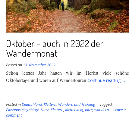
Oktober – auch in 2022 der
Wandermonat
Posted on
13. November 2022
Schon letztes Jahr hatten wir im Herbst viele schöne
“Oktob
Oktobertage und waren auf Wandertouren
Continue reading
→
–
auch
in
Posted in
Deutschland
,
Klettern
,
Wandern und Trekking
Tagged
2022
Elbsandsteingebirge
,
Harz
,
Klettern
,
Klettersteig
,
pilze
,
wandern
Leave a
der
comment
Wande