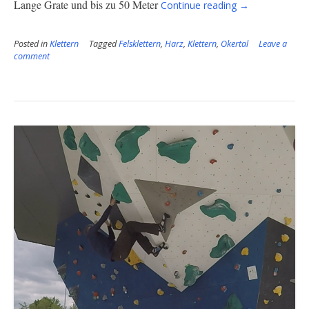
“Felsklettern
Lange Grate und
bis zu 50 Meter
Continue reading
→
im
Okertal”
Posted in
Klettern
Tagged
Felsklettern
,
Harz
,
Klettern
,
Okertal
Leave a
comment