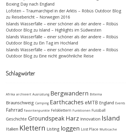
Boxing Day nach England
Lofoten – Traumarchipel in der Arktis – Röbüs Outdoor Blog
zu
Reisebericht – Norwegen 2016
Islands Wasserfälle – einer schöner als der andere – Röbüs
Outdoor Blog
zu
Island – Highlights im Südwesten
Islands Wasserfälle – einer schöner als der andere – Röbüs
Outdoor Blog
zu
Ein Tag im Hochland
Islands Wasserfälle – einer schöner als der andere – Röbüs
Outdoor Blog
zu
Eine nicht gewöhnliche Reise
Schlagwörter
Bergwandern
Afrika
archiviert
Ausrüstung
Biltema
Earthcaches
eMTB
Braunschweig
England
Camping
Events
Fahrrad
Felsklettern
Fussball
Favoritenpunkte
Funktionen
Island
Groundspeak
Harz
Geschichte
Innovation
Klettern
loggen
Italien
Listing
Lost Place
Multicache