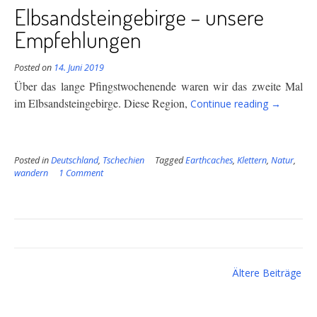
Elbsandsteingebirge – unsere
Empfehlungen
Posted on
14. Juni 2019
Über das lange Pfingstwochenende waren wir das zweite Mal
“Elbsands
im Elbsandsteingebirge. Diese Region,
Continue reading
→
–
unsere
Empfehlu
Posted in
Deutschland
,
Tschechien
Tagged
Earthcaches
,
Klettern
,
Natur
,
wandern
1 Comment
Beitragsnavigation
Ältere Beiträge