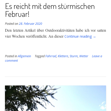
Es reicht mit dem stürmischen
Februar!
Posted on
28. Februar 2020
Den letzten Artikel über Outdooraktivitäten habe ich vor satten
“Es
vier Wochen veröffentlicht. An dieser
Continue reading
→
reicht
mit
dem
Posted in
Allgemein
Tagged
Fahrrad
,
Klettern
,
Sturm
,
Wetter
Leave a
stürmische
comment
Februar!”