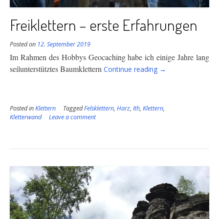
Freiklettern – erste Erfahrungen
Posted on
12. September 2019
Im Rahmen des Hobbys Geocaching habe ich einige Jahre lang
“Freiklettern
seilunterstütztes Baumklettern
Continue reading
→
–
erste
Erfahrungen”
Posted in
Klettern
Tagged
Felsklettern
,
Harz
,
Ith
,
Klettern
,
Kletterwand
Leave a comment