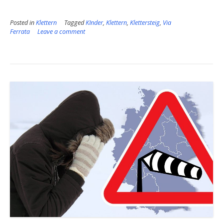
Richtung
Himmel”
Posted in
Klettern
Tagged
KInder
,
Klettern
,
Klettersteig
,
Via
Ferrata
Leave a comment