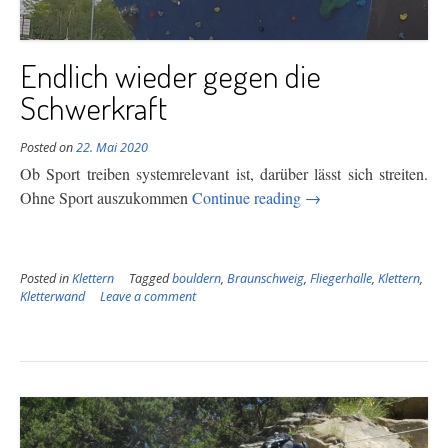
Endlich wieder gegen die
Schwerkraft
Posted on
22. Mai 2020
Ob Sport treiben systemrelevant ist, darüber lässt sich streiten.
“Endlich
Ohne Sport auszukommen
Continue reading
→
wieder
gegen
die
Posted in
Klettern
Tagged
bouldern
,
Braunschweig
,
Fliegerhalle
,
Klettern
,
Schwerkraft”
Kletterwand
Leave a comment