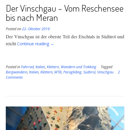
Der Vinschgau – Vom Reschensee
bis nach Meran
Posted on
22. Oktober 2019
Der Vinschgau ist der oberste Teil des Etschtals in Südtirol und
“Der
reicht
Continue reading
→
Vinschgau
–
Vom
Posted in
Fahrrad
,
Italien
,
Klettern
Reschensee
,
Wandern und Trekking
Tagged
Bergwandern
,
Italien
,
Klettern
,
MTB
,
Paragliding
,
Südtirol
,
Vinschgau
2
bis
Comments
nach
Meran”