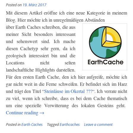
Posted on
19. März 2017
Mit diesem Artikel eröffne ich eine neue Kategorie in meinem
Blog. Hier möchte ich in unregelmäßigen
Abständen
über Earth Caches schreiben, die aus
meiner Sicht besonders interessant
und sehenswert sind. Ich mache
diesen Cachetyp sehr gern, da ich
geologisch interessiert bin und die
Locations nicht selten
landschaftliche Highlights darstellen.
Für den ersten Earth Cache, den ich hier aufgreife, möchte ich
gar nicht weit in die Ferne schweifen. Er befindet sich im Harz
und trägt den Titel “
Steinläuse im Okertal ???
“. Ich verrate nicht
zu viel, wenn ich schreibe, dass es bei dem Cache thematisch
um eine spezielle Verwitterung des lokalen Gesteins geht.
“Earthcaches:
Continue reading
→
Steinläuse
Posted in
Earth Caches
Tagged
Earthcaches
Leave a comment
in