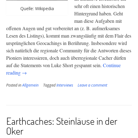
sehr oft einen historischen
Quelle: Wikipedia
Hintergrund haben. Geht
man diese Aufgaben mit
offenen Augen und gut vorbereitet an (z. B. aufmerksames
Lesen des Listings), kommt man zwangsläufig mit dem Flair des
ursprünglichen Geocachings in Berührung. Insbesondere wird
sich natürlich die regionale Community für die Antworten dieses
Pioniers interessieren, doch auch überregionale Cacher dürfen
auf die Statements von Luke Short gespannt sein.
Continue
“Interview
reading
→
mit
Posted in
Allgemein
Tagged
Interviews
Leave a comment
einem
GC-
Pionier”
Earthcaches: Steinläuse in der
Oker