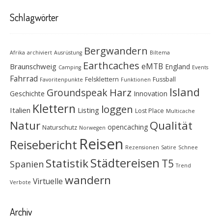
Schlagwörter
Bergwandern
Afrika
archiviert
Ausrüstung
Biltema
Earthcaches
eMTB
Braunschweig
England
Camping
Events
Fahrrad
Felsklettern
Fussball
Favoritenpunkte
Funktionen
Island
Groundspeak
Harz
Geschichte
Innovation
Klettern
loggen
Italien
Listing
Lost Place
Multicache
Natur
Qualität
opencaching
Naturschutz
Norwegen
Reisen
Reisebericht
Rezensionen
Satire
Schnee
Städtereisen
Statistik
T5
Spanien
Trend
wandern
Virtuelle
Verbote
Archiv