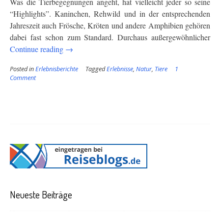
Was die Tierbegegnungen angeht, hat vielleicht jeder so seine
“Highlights”. Kaninchen, Rehwild und in der entsprechenden
Jahreszeit auch Frösche, Kröten und andere Amphibien gehören
dabei fast schon zum Standard. Durchaus außergewöhnlicher
“Eine
Continue reading
→
Begegnung
Posted in
Erlebnisberichte
Tagged
Erlebnisse
,
Natur
,
Tiere
1
der
Comment
anderen
Art”
Neueste Beiträge