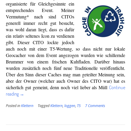
organisierte für Gleichgesinnte ein
entsprechendes Event. Meiner
Vermutung* nach sind CITOs
generell immer recht gut besucht,
was wohl daran liegt, dass es dafür
ein relativ seltenes Icon zu verdienen
gibt. Dieser CITO lockte jedoch
auch noch mit einer T5-Wertung, so dass nicht nur lokale
Geocacher von dem Event angezogen wurden wie schillernde
Brummer von einem frischen Kuhfladen. Darüber hinaus
wurden zusätzlich noch fünf neue Traditionelle veröffentlicht.
Über den Sinn dieser Caches mag man geteilter Meinung sein,
aber der Owner (welcher auch Owner des CITO war) hat es
sicherlich gut gemeint, denn noch viel lieber als Müll
Continue
“CITO
reading
→
–
von
Posted in
Klettern
Tagged
Klettern
,
loggen
,
T5
7 Comments
Umweltbewusstsein
und
weiteren
Werten”