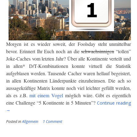
Morgen ist es wieder soweit, der Foolsday steht unmittelbar
bevor. Erinnert Ihr Euch noch an die
schwachsinnigen
“tollen”
Joke-Caches vom letzten Jahr? Über alle Kontinente verteilt und
in allen* D/T-Kombinationen konnte virtuell die Statistik
aufgeblasen werden. Tausende Cacher waren hellauf begeistert,
in allen Kontinenten Länderpunkte einzuheimsen. Die ach so
aussagekräftige Matrix konnte noch viel leichter gefüllt werden,
als es z.B.
mit einem Vogel
möglich wäre. Gibt es eigentlich
“M
eine Challenge “5 Kontinente in 5 Minuten”?
Continue reading
ist
→
der
1.
Posted in
Allgemein
1 Comment
Apr