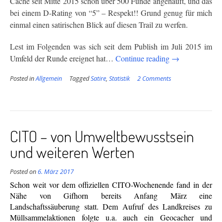
Cache seit Mitte 2015 schon über 500 Funde angehäuft, und das
bei einem D-Rating von “5” – Respekt!! Grund genug für mich
einmal einen satirischen Blick auf diesen Trail zu werfen.
Lest im Folgenden was sich seit dem Publish im Juli 2015 im
“Ein
Umfeld der Runde ereignet hat…
Continue reading
→
Vogel
Posted in
Allgemein
Tagged
Satire
,
Statistik
2 Comments
und
ein
Manager
des
Jahres”
CITO – von Umweltbewusstsein
und weiteren Werten
Posted on
6. März 2017
Schon weit vor dem offiziellen CITO-Wochenende fand in der
Nähe von Gifhorn bereits Anfang März eine
Landschaftssäuberung statt. Dem Aufruf des Landkreises zu
Müllsammelaktionen folgte u.a. auch ein Geoc
acher und