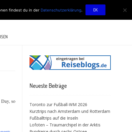
OG
OK
onen findest du in der
Datenschutzerklärung
.
ISEN
Neueste Beiträge
 Day, so
Toronto zur Fußball-WM 2026
Kurztrips nach Amsterdam und Rotterdam
Fußballtrips auf die Inseln
Lofoten – Traumarchipel in der Arktis
Rundreise durch sechs Ostsee-
mments