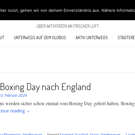
ÖBÜS OUTDOOR BL
ter nutzt, gehen wir von deinem Einverständnis aus. Nähere Informati
ÜBER AKTIVITÄTEN AN FRISCHER LUFT
UT
UNTERWEGS AUF DEM GLOBUS
AKTIV UNTERWEGS
STÄDTERE
Boxing Day nach England
10. Februar 2024
ans werden sicher schon einmal vom Boxing Day gehört haben. Boxing
“Zum
tinue reading
→
Boxing
Day
nach
roßbritanien
,
Städtereisen
Tagged
England
,
Fussball
,
Sport
,
Städtereisen
2 Co