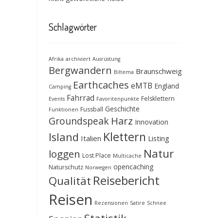
Schlagwörter
Afrika
archiviert
Ausrüstung
Bergwandern
Braunschweig
Biltema
Earthcaches
eMTB
England
Camping
Fahrrad
Felsklettern
Events
Favoritenpunkte
Geschichte
Fussball
Funktionen
Groundspeak
Harz
Innovation
Klettern
Island
Italien
Listing
Natur
loggen
Lost Place
Multicache
opencaching
Naturschutz
Norwegen
Reisebericht
Qualität
Reisen
Rezensionen
Satire
Schnee