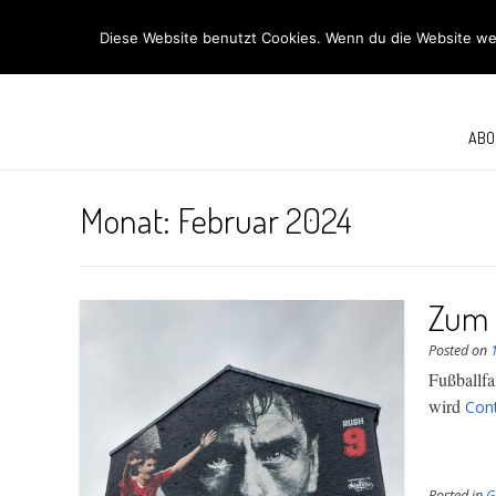
R
Diese Website benutzt Cookies. Wenn du die Website wei
ABO
Monat:
Februar 2024
Zum 
Posted on
Fußballf
wird
Con
Posted in
G