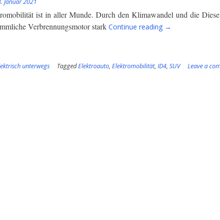
8. Januar 2021
romobilität ist in aller Munde. Durch den Klimawandel und die Dieselk
“Röbü
ömmliche Verbrennungsmotor stark
Continue reading
→
goes
electric”
lektrisch unterwegs
Tagged
Elektroauto
,
Elektromobilität
,
ID4
,
SUV
Leave a co