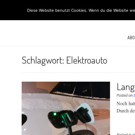
R
Diese Website benutzt Cookies. Wenn du die Website wei
ABO
Schlagwort:
Elektroauto
Lang
Posted on
Noch hatt
Durch den
Posted in
e