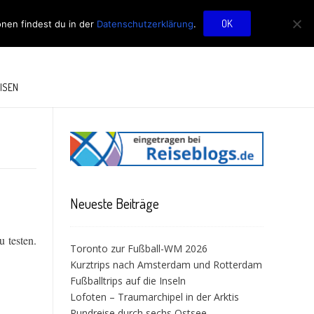
OG
OK
onen findest du in der
Datenschutzerklärung
.
ISEN
Neueste Beiträge
 testen.
Toronto zur Fußball-WM 2026
entauglich?”
Kurztrips nach Amsterdam und Rotterdam
Fußballtrips auf die Inseln
Lofoten – Traumarchipel in der Arktis
Rundreise durch sechs Ostsee-