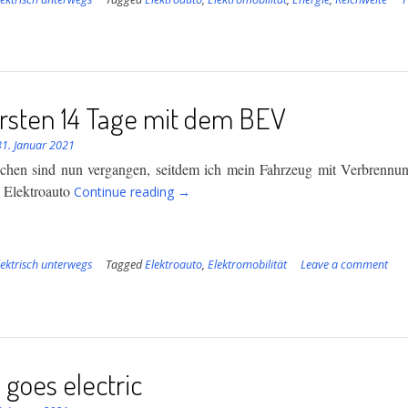
ersten 14 Tage mit dem BEV
31. Januar 2021
hen sind nun vergangen, seitdem ich mein Fahrzeug mit Verbrennu
“Die
n Elektroauto
Continue reading
→
ersten
14
Tage
lektrisch unterwegs
Tagged
Elektroauto
mit
,
Elektromobilität
Leave a comment
dem
BEV”
goes electric