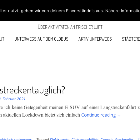
ÖBÜS OUTDOOR BL
ter nutzt, gehen wir von deinem Einverständnis aus. Nähere Informati
ÜBER AKTIVITÄTEN AN FRISCHER LUFT
UT
UNTERWEGS AUF DEM GLOBUS
AKTIV UNTERWEGS
STÄDTERE
streckentauglich?
8. Februar 2021
e ich keine Gelegenheit meinen E-SUV auf einer Langstreckenfahrt zu
“Langstreck
 aktuellen Lockdown bietet sich einfach
Continue reading
→
lektrisch unterwegs
Tagged
Elektroauto
,
Elektromobilität
,
Energie
,
Reichweite
1