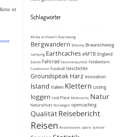
rise ist
Schlagwörter
Afrika
archiviert
Ausrüstung
mment
Bergwandern
Braunschweig
Biltema
Earthcaches
eMTB
England
Camping
Fahrrad
Felsklettern
Events
Favoritenpunkte
Geschichte
Fussball
Funktionen
Groundspeak
Harz
Innovation
Klettern
Island
Italien
Listing
Natur
loggen
Lost Place
Multicache
opencaching
Naturschutz
Norwegen
Reisebericht
Qualität
Reisen
Rezensionen
Satire
Schnee