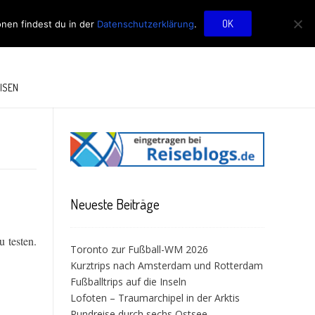
OG
OK
onen findest du in der
Datenschutzerklärung
.
ISEN
Neueste Beiträge
 testen.
Toronto zur Fußball-WM 2026
entauglich?”
Kurztrips nach Amsterdam und Rotterdam
Fußballtrips auf die Inseln
Lofoten – Traumarchipel in der Arktis
Rundreise durch sechs Ostsee-