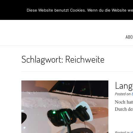
R
Diese Website benutzt Cookies. Wenn du die Website wei
ABO
Schlagwort:
Reichweite
Lang
Posted on
Noch hatt
Durch den
Posted in
e