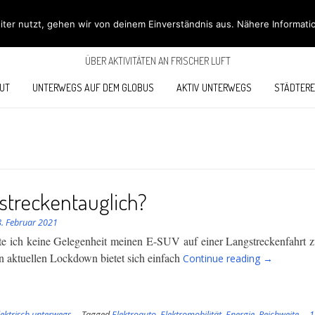
ÖBÜS OUTDOOR BL
ter nutzt, gehen wir von deinem Einverständnis aus. Nähere Informati
ÜBER AKTIVITÄTEN AN FRISCHER LUFT
UT
UNTERWEGS AUF DEM GLOBUS
AKTIV UNTERWEGS
STÄDTERE
streckentauglich?
8. Februar 2021
e ich keine Gelegenheit meinen E-SUV auf einer Langstreckenfahrt zu
“Langstreck
 aktuellen Lockdown bietet sich einfach
Continue reading
→
lektrisch unterwegs
Tagged
Elektroauto
,
Elektromobilität
,
Energie
,
Reichweite
1