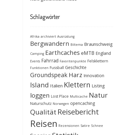
Schlagwörter
Afrika
archiviert
Ausrüstung
Bergwandern
Braunschweig
Biltema
Earthcaches
eMTB
England
Camping
Fahrrad
Felsklettern
Events
Favoritenpunkte
Geschichte
Fussball
Funktionen
Groundspeak
Harz
Innovation
Klettern
Island
Italien
Listing
Natur
loggen
Lost Place
Multicache
opencaching
Naturschutz
Norwegen
Reisebericht
Qualität
Reisen
Rezensionen
Satire
Schnee