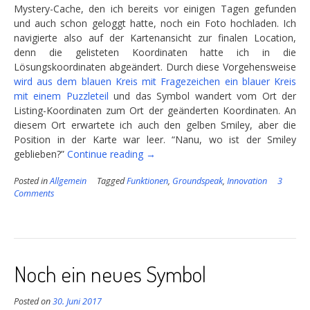
Mystery-Cache, den ich bereits vor einigen Tagen gefunden
und auch schon geloggt hatte, noch ein Foto hochladen. Ich
navigierte also auf der Kartenansicht zur finalen Location,
denn die gelisteten Koordinaten hatte ich in die
Lösungskoordinaten abgeändert. Durch diese Vorgehensweise
wird aus dem blauen Kreis mit Fragezeichen ein blauer Kreis
mit einem Puzzleteil
und das Symbol wandert vom Ort der
Listing-Koordinaten zum Ort der geänderten Koordinaten. An
diesem Ort erwartete ich auch den gelben Smiley, aber die
Position in der Karte war leer. “Nanu, wo ist der Smiley
“Nanu,
geblieben?”
Continue reading
→
wo
Posted in
Allgemein
Tagged
Funktionen
,
Groundspeak
,
Innovation
3
ist
Comments
der
Smiley
geblieben?”
Noch ein neues Symbol
Posted on
30. Juni 2017