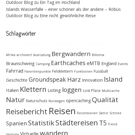
Outdoor Blog
zu
Ein Tag im Hochland
Islands Wasserfälle – einer schöner als der andere – Röbüs
Outdoor Blog
zu
Eine nicht gewöhnliche Reise
Schlagwörter
Bergwandern
Afrika
archiviert
Ausrüstung
Biltema
Earthcaches
eMTB
Braunschweig
England
Camping
Events
Fahrrad
Felsklettern
Fussball
Favoritenpunkte
Funktionen
Island
Groundspeak
Harz
Geschichte
Innovation
Klettern
loggen
Italien
Listing
Lost Place
Multicache
Natur
Qualität
opencaching
Naturschutz
Norwegen
Reisen
Reisebericht
Rezensionen
Satire
Schnee
Städtereisen
Statistik
T5
Spanien
Trend
wandern
Virtuelle
Verbote