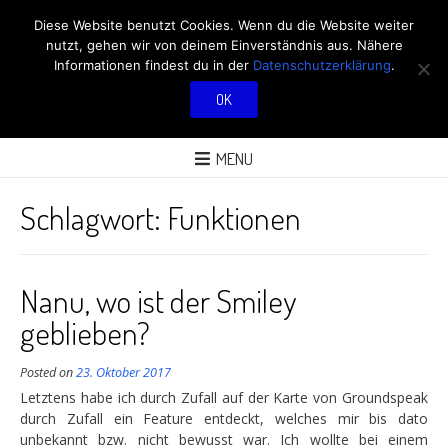
RÖBÜS OUTDOOR
Diese Website benutzt Cookies. Wenn du die Website weiter
nutzt, gehen wir von deinem Einverständnis aus. Nähere
BLOG
Informationen findest du in der
Datenschutzerklärung
.
OK
ÜBER AKTIVITÄTEN AN FRISCHER LUFT
MENU
Schlagwort:
Funktionen
Nanu, wo ist der Smiley
geblieben?
Posted on
23. Oktober 2017
Letztens habe ich durch Zufall auf der Karte von Groundspeak
durch Zufall ein Feature entdeckt, welches mir bis dato
unbekannt bzw. nicht bewusst war. Ich wollte bei einem