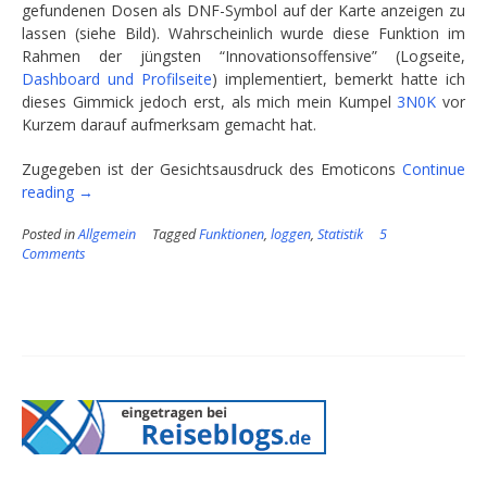
gefundenen Dosen als DNF-Symbol auf der Karte anzeigen zu
lassen (siehe Bild). Wahrscheinlich wurde diese Funktion im
Rahmen der jüngsten “Innovationsoffensive” (Logseite,
Dashboard und Profilseite
) implementiert, bemerkt hatte ich
dieses Gimmick jedoch erst, als mich mein Kumpel
3N0K
vor
Kurzem darauf aufmerksam gemacht hat.
Zugegeben ist der Gesichtsausdruck des Emoticons
Continue
“Ein
reading
→
Lächeln
Posted in
Allgemein
Tagged
Funktionen
,
loggen
,
Statistik
5
fürs
Comments
Versagen”