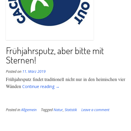
Frühjahrsputz, aber bitte mit
Sternen!
Posted on
11. März 2019
Frühjahrsputz findet traditionell nicht nur in den heimischen vier
“Frühjahrsputz,
Wänden
Continue reading
→
aber
bitte
mit
Posted in
Allgemein
Tagged
Natur
Sternen!”
,
Statistik
Leave a comment