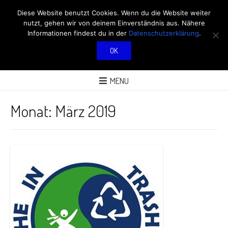
RÖBÜS OUTDOOR
Diese Website benutzt Cookies. Wenn du die Website weiter
nutzt, gehen wir von deinem Einverständnis aus. Nähere
BLOG
Informationen findest du in der
Datenschutzerklärung
.
OK
ÜBER AKTIVITÄTEN AN FRISCHER LUFT
MENU
Monat:
März 2019