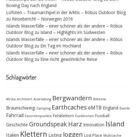
Boxing Day nach England
Lofoten – Traumarchipel in der Arktis – Röbüs Outdoor Blog
zu
Reisebericht – Norwegen 2016
Islands Wasserfälle – einer schöner als der andere – Röbüs
Outdoor Blog
zu
Island – Highlights im Südwesten
Islands Wasserfälle – einer schöner als der andere – Röbüs
Outdoor Blog
zu
Ein Tag im Hochland
Islands Wasserfälle – einer schöner als der andere – Röbüs
Outdoor Blog
zu
Eine nicht gewöhnliche Reise
Schlagwörter
Bergwandern
Afrika
archiviert
Ausrüstung
Biltema
Earthcaches
eMTB
Braunschweig
England
Camping
Events
Fahrrad
Felsklettern
Fussball
Favoritenpunkte
Funktionen
Island
Groundspeak
Harz
Geschichte
Innovation
Klettern
loggen
Italien
Listing
Lost Place
Multicache