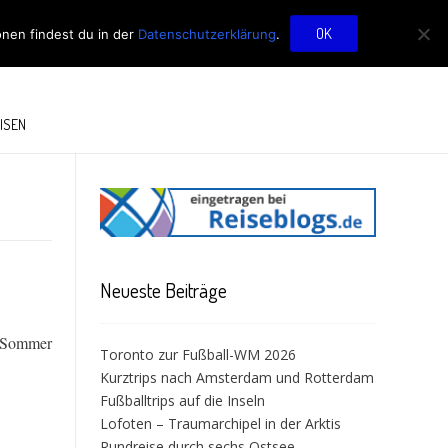
OG
OK
onen findest du in der
Datenschutzerklärung
.
ISEN
Neueste Beiträge
r Sommer
Toronto zur Fußball-WM 2026
Kurztrips nach Amsterdam und Rotterdam
Fußballtrips auf die Inseln
Lofoten – Traumarchipel in der Arktis
Rundreise durch sechs Ostsee-