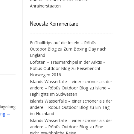
Anrainerstaaten
Neueste Kommentare
Fußballtrips auf die Inseln – Röbüs
Outdoor Blog
zu
Zum Boxing Day nach
England
Lofoten – Traumarchipel in der Arktis –
Röbüs Outdoor Blog
zu
Reisebericht –
Norwegen 2016
Islands Wasserfälle – einer schöner als der
andere – Röbüs Outdoor Blog
zu
Island –
Highlights im Südwesten
Islands Wasserfälle – einer schöner als der
 tagelang
andere – Röbüs Outdoor Blog
zu
Ein Tag
“Aktiv
im Hochland
ing
→
im
Islands Wasserfälle – einer schöner als der
Ötztal”
andere – Röbüs Outdoor Blog
zu
Eine
nicht gewöhnliche Reise