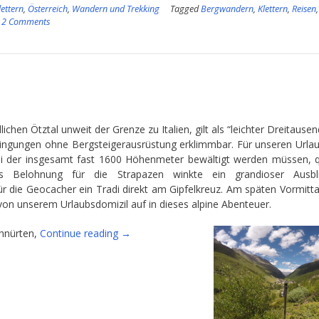
lettern
,
Österreich
,
Wandern und Trekking
Tagged
Bergwandern
,
Klettern
,
Reisen
,
2 Comments
ichen Ötztal unweit der Grenze zu Italien, gilt als “leichter Dreitause
ingungen ohne Bergsteigerausrüstung erklimmbar. Für unseren Urlaub
ei der insgesamt fast 1600 Höhenmeter bewältigt werden müssen, q
ls Belohnung für die Strapazen winkte ein grandioser Ausbli
 die Geocacher ein Tradi direkt am Gipfelkreuz. Am späten Vormitta
t von unserem Urlaubsdomizil auf in dieses alpine Abenteuer.
“Auf
hnürten,
Continue reading
→
das
Dach
von
Tirol”