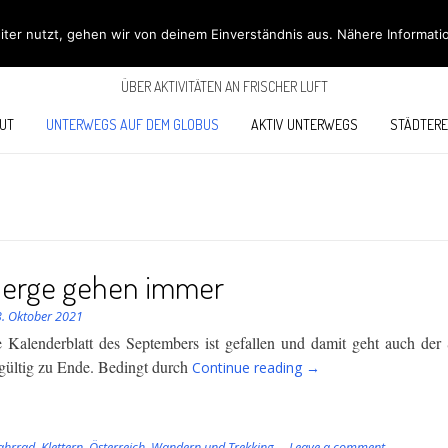
ÖBÜS OUTDOOR BL
ter nutzt, gehen wir von deinem Einverständnis aus. Nähere Informati
ÜBER AKTIVITÄTEN AN FRISCHER LUFT
UT
UNTERWEGS AUF DEM GLOBUS
AKTIV UNTERWEGS
STÄDTERE
Berge gehen immer
3. Oktober 2021
te Kalenderblatt des Septembers ist gefallen und damit geht auch de
“Die
gültig
zu Ende.
Bedingt
durch
Continue reading
→
Berge
gehen
immer”
ahrrad
,
Klettern
,
Österreich
,
Wandern und Trekking
Leave a comment