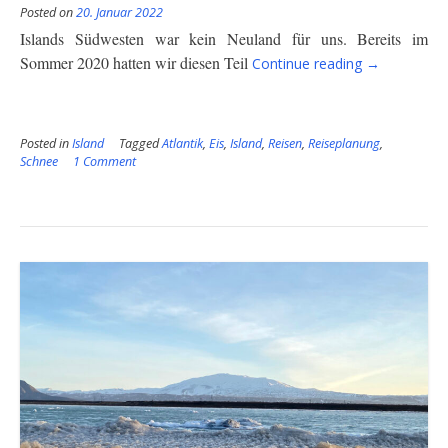
Posted on
20. Januar 2022
Islands Südwesten war kein Neuland für uns. Bereits im
“Island
Sommer 2020
hatten wir
diesen
Teil
Continue reading
→
–
der
Südwesten
Posted in
Island
Tagged
Atlantik
,
Eis
,
Island
,
Reisen
,
Reiseplanung
im
,
Schnee
1 Comment
Winter”