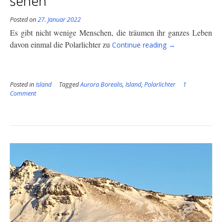
Posted on
27. Januar 2022
Es gibt nicht wenige Menschen, die träumen ihr ganzes Leben
“Einmal
davon einmal
die Polarlichter zu
Continue reading
→
im
Leben
Polarlichter
Posted in
Island
Tagged
Aurora Borealis
,
Island
,
Polarlichter
sehen”
1
Comment