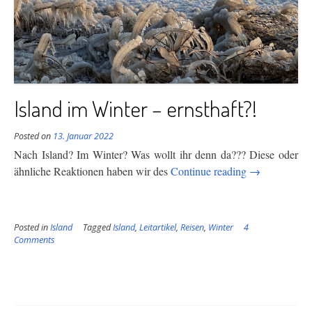
Island im Winter – ernsthaft?!
Posted on
13. Januar 2022
Nach Island? Im Winter? Was wollt ihr denn da??? Diese oder
“Island
ähnliche Reaktionen haben wir des
Continue reading
→
im
Winter
–
Posted in
Island
Tagged
Island
,
Leitartikel
,
Reisen
,
Winter
4
ernsthaft?!”
Comments