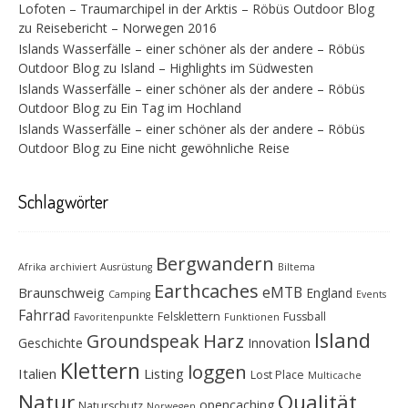
Lofoten – Traumarchipel in der Arktis – Röbüs Outdoor Blog
zu
Reisebericht – Norwegen 2016
Islands Wasserfälle – einer schöner als der andere – Röbüs
Outdoor Blog
zu
Island – Highlights im Südwesten
Islands Wasserfälle – einer schöner als der andere – Röbüs
Outdoor Blog
zu
Ein Tag im Hochland
Islands Wasserfälle – einer schöner als der andere – Röbüs
Outdoor Blog
zu
Eine nicht gewöhnliche Reise
Schlagwörter
Bergwandern
Afrika
archiviert
Ausrüstung
Biltema
Earthcaches
eMTB
Braunschweig
England
Camping
Events
Fahrrad
Felsklettern
Fussball
Favoritenpunkte
Funktionen
Island
Groundspeak
Harz
Geschichte
Innovation
Klettern
loggen
Italien
Listing
Lost Place
Multicache
Natur
Qualität
opencaching
Naturschutz
Norwegen