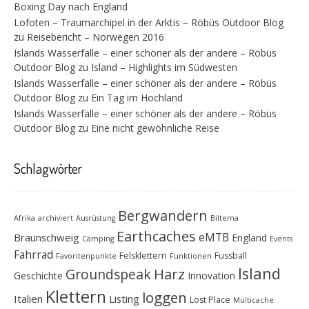
Boxing Day nach England
Lofoten – Traumarchipel in der Arktis – Röbüs Outdoor Blog
zu
Reisebericht – Norwegen 2016
Islands Wasserfälle – einer schöner als der andere – Röbüs
Outdoor Blog
zu
Island – Highlights im Südwesten
Islands Wasserfälle – einer schöner als der andere – Röbüs
Outdoor Blog
zu
Ein Tag im Hochland
Islands Wasserfälle – einer schöner als der andere – Röbüs
Outdoor Blog
zu
Eine nicht gewöhnliche Reise
Schlagwörter
Bergwandern
Afrika
archiviert
Ausrüstung
Biltema
Earthcaches
eMTB
Braunschweig
England
Camping
Events
Fahrrad
Felsklettern
Fussball
Favoritenpunkte
Funktionen
Island
Groundspeak
Harz
Geschichte
Innovation
Klettern
loggen
Italien
Listing
Lost Place
Multicache