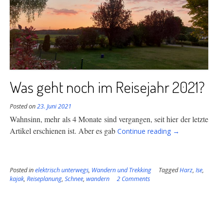
Was geht noch im Reisejahr 2021?
Posted on
23. Juni 2021
Wahnsinn, mehr als 4 Monate sind vergangen, seit hier der letzte
“Was
Artikel erschienen ist. Aber es gab
Continue reading
→
geht
noch
im
Posted in
elektrisch unterwegs
,
Wandern und Trekking
Tagged
Reisejahr
Harz
,
Ise
,
kajak
,
Reiseplanung
,
Schnee
,
wandern
2 Comments
2021?”