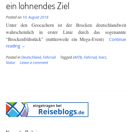
ein lohnendes Ziel
Posted on
10. August 2018
Unter den Geocachern ist der Brocken deutschlandweit
wahrscheinlich in erster Linie durch das sogenannte
“Brockenfrühstück” (mittlerweile ein Mega-Event)
Continue
“Der
reading
→
Brocken
Posted in
Deutschland
,
Fahrrad
Tagged
eMTB
,
Fahrrad
,
Harz
,
–
Natur
Leave a comment
auch
ohne
Event
ein
lohnendes
Ziel”