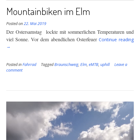
Mountainbiken im Elm
Posted on
22. Mai 2019
Der Ostersamstag lockte mit sommerlichen Temperaturen und
“M
viel Sonne. Vor dem abendlichen Osterfeuer
Continue reading
im
→
El
Posted in
Fahrrad
Tagged
Braunschweig
,
Elm
,
eMTB
,
uphill
Leave a
comment