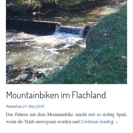
Mountainbiken im Flachland
Posted on
27. Mai 2019
Das Fahren mit dem Mountainbike macht erst so richtig Spaß,
“Mountai
wenn die Trails unwegsam werden und
Continue reading
→
im