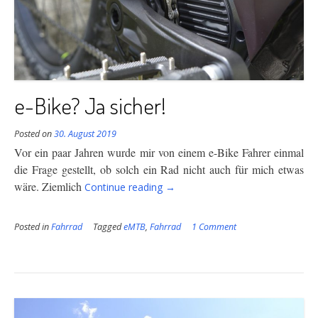
e-Bike? Ja sicher!
Posted on
30. August 2019
Vor ein paar Jahren wurde mir von einem e-Bike Fahrer einmal
die Frage gestellt, ob solch ein Rad
nicht auch für
mich etwas
“e-
wäre. Ziemlich
Continue reading
→
Bike?
Ja
Posted in
Fahrrad
Tagged
eMTB
,
Fahrrad
1 Comment
sicher!”