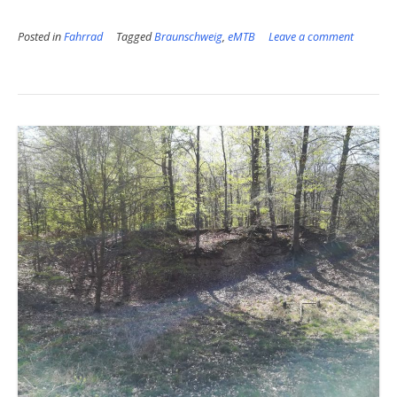
Flachland
Posted in
Fahrrad
Tagged
Braunschweig
,
eMTB
Leave a comment