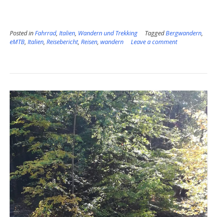
Toskana
–
Urlaub
Posted in
Fahrrad
,
Italien
,
Wandern und Trekking
zwischen
Tagged
Bergwandern
,
eMTB
,
Italien
,
Reisebericht
,
Reisen
,
wandern
Leave a comment
Wasser,
Wandern
und
Wein”