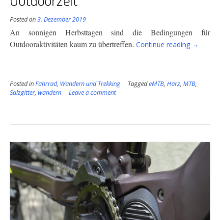
Posted on
3. Dezember 2019
An sonnigen Herbsttagen sind die Bedingungen für
“Goldene
Outdooraktivitäten kaum
zu übertreffen.
Continue reading
→
Herbst
–
die
Posted in
Fahrrad
,
Wandern und Trekking
Tagged
eMTB
,
Harz
,
MTB
beste
,
Salzgitter
,
wandern
Leave a comment
Outdoorz