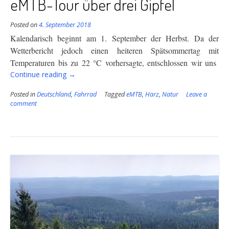
eMTB-Tour über drei Gipfel
Posted on
4. September 2018
Kalendarisch beginnt am 1. September der Herbst. Da der
Wetterbericht jedoch einen heiteren Spätsommertag mit
Temperaturen bis zu 22 °C vorhersagte, entschlossen wir uns
“eMTB-
Continue reading
→
Tour
Posted in
Deutschland
,
Fahrrad
Tagged
eMTB
,
Harz
,
Natur
Leave a
über
comment
drei
Gipfel”