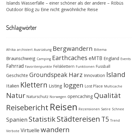
Islands Wasserfälle – einer schöner als der andere – Röbüs
Outdoor Blog
zu
Eine nicht gewöhnliche Reise
Schlagwörter
Bergwandern
Afrika
archiviert
Ausrüstung
Biltema
Earthcaches
eMTB
Braunschweig
England
Camping
Events
Fahrrad
Felsklettern
Fussball
Favoritenpunkte
Funktionen
Island
Groundspeak
Harz
Geschichte
Innovation
Klettern
loggen
Italien
Listing
Lost Place
Multicache
Natur
Qualität
opencaching
Naturschutz
Norwegen
Reisen
Reisebericht
Rezensionen
Satire
Schnee
Städtereisen
Statistik
T5
Spanien
Trend
wandern
Virtuelle
Verbote