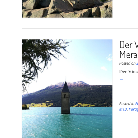
Der 
Mer
Posted on
Der Vinsc
→
Posted in
F
MTB
,
Parag