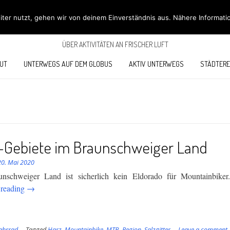
ÖBÜS OUTDOOR BL
ter nutzt, gehen wir von deinem Einverständnis aus. Nähere Informati
ÜBER AKTIVITÄTEN AN FRISCHER LUFT
UT
UNTERWEGS AUF DEM GLOBUS
AKTIV UNTERWEGS
STÄDTERE
Gebiete im Braunschweiger Land
20. Mai 2020
nschweiger Land ist sicherlich kein Eldorado für Mountainbiker
“MTB-
 reading
→
Gebiete
im
Braunschweiger
ahrrad
Tagged
Harz
,
Mountainbike
,
MTB
,
Region
,
Salzgitter
Leave a comment