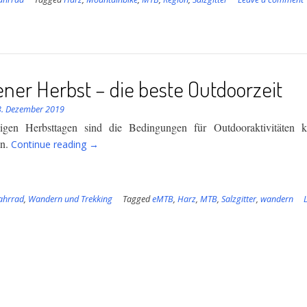
Land”
ner Herbst – die beste Outdoorzeit
3. Dezember 2019
gen Herbsttagen sind die Bedingungen für Outdooraktivitäten 
“Goldener
en.
Continue reading
→
Herbst
–
die
ahrrad
,
Wandern und Trekking
beste
Tagged
eMTB
,
Harz
,
MTB
,
Salzgitter
,
wandern
Outdoorzeit”