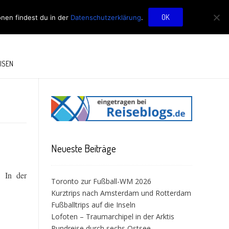
OG
OK
onen findest du in der
Datenschutzerklärung
.
ISEN
Neueste Beiträge
. In der
Toronto zur Fußball-WM 2026
Kurztrips nach Amsterdam und Rotterdam
Fußballtrips auf die Inseln
Lofoten – Traumarchipel in der Arktis
Rundreise durch sechs Ostsee-