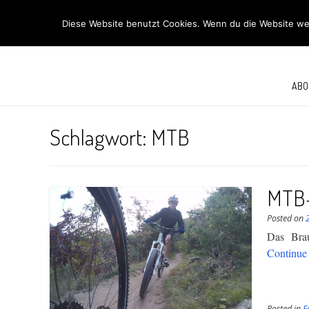
R
Diese Website benutzt Cookies. Wenn du die Website wei
ABO
Schlagwort:
MTB
MTB-
Posted on
Das Brau
Continue
Posted in
F