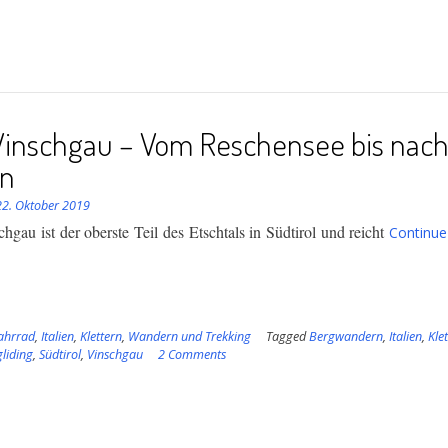
Vinschgau – Vom Reschensee bis nac
an
22. Oktober 2019
hgau ist der oberste Teil des Etschtals in Südtirol und reicht
Continue
ahrrad
,
Italien
,
Klettern
,
Wandern und Trekking
Tagged
Bergwandern
,
Italien
,
Kle
liding
,
Südtirol
,
Vinschgau
2 Comments