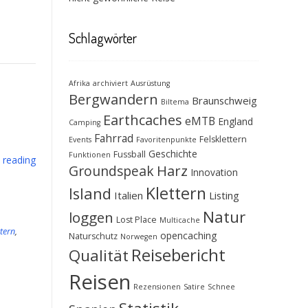
Schlagwörter
Afrika
archiviert
Ausrüstung
h
Bergwandern
Braunschweig
Biltema
Earthcaches
eMTB
England
Camping
Fahrrad
Felsklettern
Events
Favoritenpunkte
Geschichte
Fussball
Funktionen
“Der
 reading
Groundspeak
Harz
Innovation
Vinschgau
–
Klettern
Island
Italien
Listing
Vom
Natur
loggen
Reschensee
Lost Place
Multicache
bis
ttern
,
opencaching
Naturschutz
Norwegen
nach
Reisebericht
Qualität
Meran”
Reisen
Rezensionen
Satire
Schnee