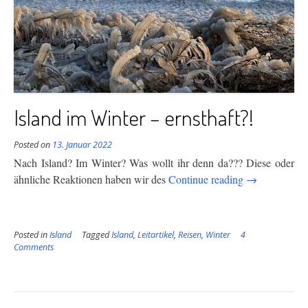
Island im Winter – ernsthaft?!
Posted on
13. Januar 2022
Nach Island? Im Winter? Was wollt ihr denn da??? Diese oder
“Island
ähnliche Reaktionen haben wir des
Continue reading
→
im
Winter
–
Posted in
Island
Tagged
Island
,
Leitartikel
,
Reisen
,
Winter
4
ernsthaft?!”
Comments