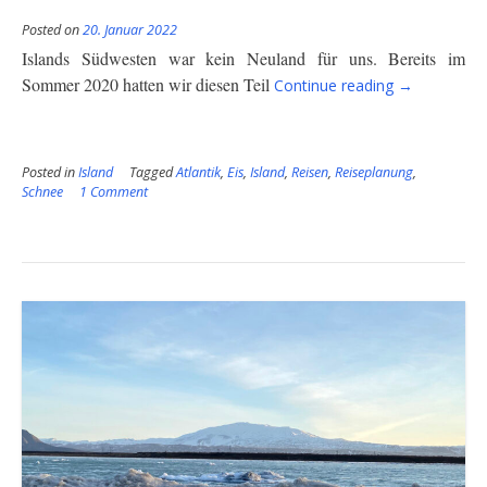
Posted on
20. Januar 2022
Islands Südwesten war kein Neuland für uns. Bereits im
“Island
Sommer 2020
hatten wir
diesen
Teil
Continue reading
→
–
der
Südwesten
Posted in
Island
Tagged
Atlantik
,
Eis
,
Island
,
Reisen
,
Reiseplanung
im
,
Schnee
1 Comment
Winter”