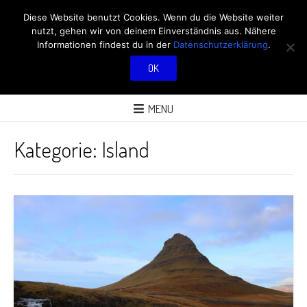
RÖBÜS OUTDOOR
Diese Website benutzt Cookies. Wenn du die Website weiter
nutzt, gehen wir von deinem Einverständnis aus. Nähere
BLOG
Informationen findest du in der
Datenschutzerklärung
.
OK
ÜBER AKTIVITÄTEN AN FRISCHER LUFT
MENU
Kategorie:
Island