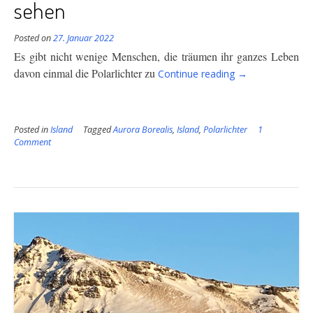
sehen
Posted on
27. Januar 2022
Es gibt nicht wenige Menschen, die träumen ihr ganzes Leben
“Einmal
davon einmal
die Polarlichter zu
Continue reading
→
im
Leben
Polarlichter
Posted in
Island
Tagged
Aurora Borealis
,
Island
,
Polarlichter
sehen”
1
Comment