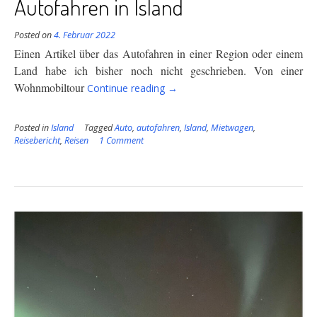
Autofahren in Island
Posted on
4. Februar 2022
Einen Artikel über das Autofahren in einer Region oder einem
Land habe ich bisher noch nicht geschrieben. Von einer
“Autofahren
Wohnmobiltour
Continue reading
→
in
Island”
Posted in
Island
Tagged
Auto
,
autofahren
,
Island
,
Mietwagen
,
Reisebericht
,
Reisen
1 Comment