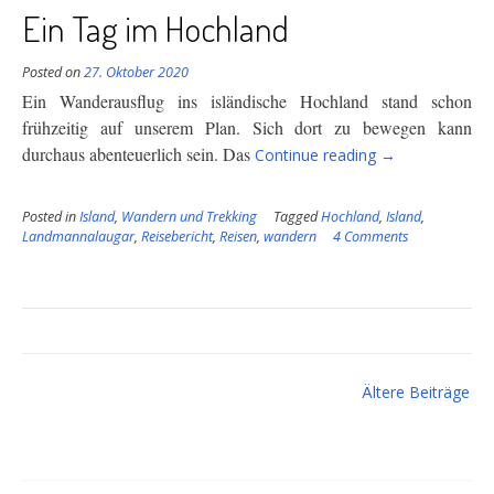
Ein Tag im Hochland
Posted on
27. Oktober 2020
Ein Wanderausflug ins isländische Hochland stand schon
frühzeitig auf unserem Plan. Sich dort zu bewegen kann
“Ein
durchaus
abenteuerlich sein. Das
Continue reading
→
Tag
im
Posted in
Island
,
Wandern und Trekking
Tagged
Hochland
,
Island
,
Hochland”
Landmannalaugar
,
Reisebericht
,
Reisen
,
wandern
4 Comments
Beitragsnavigation
Ältere Beiträge