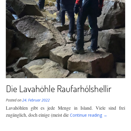
Die Lavahöhle Raufarhólshellir
Posted on
24. Februar 2022
Lavahöhlen gibt es jede Menge in Island. Viele sind frei
“Die
zugänglich, doch einige
(meist die
Continue reading
→
Lavahöhle
Raufarhólshelli