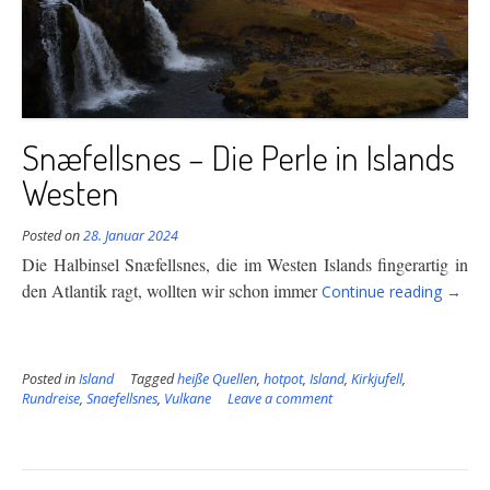
Snæfellsnes – Die Perle in Islands
Westen
Posted on
28. Januar 2024
Die Halbinsel Snæfellsnes, die im Westen Islands fingerartig in
“Snæf
den Atlantik ragt, wollten wir schon immer
Continue reading
→
–
Die
Perle
Posted in
Island
Tagged
heiße Quellen
,
hotpot
,
Island
,
Kirkjufell
,
in
Rundreise
,
Snaefellsnes
,
Vulkane
Leave a comment
Island
Weste