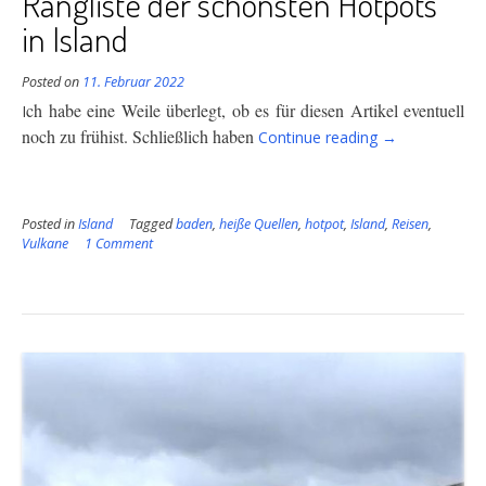
Rangliste der schönsten Hotpots
in Island
Posted on
11. Februar 2022
ch habe eine Weile überlegt, ob es für diesen Artikel eventuell
I
“Rangliste
noch zu früh
ist. Schließlich haben
Continue reading
→
der
schönsten
Hotpots
Posted in
Island
Tagged
baden
,
heiße Quellen
,
hotpot
,
Island
in
,
Reisen
,
Vulkane
1 Comment
Island”