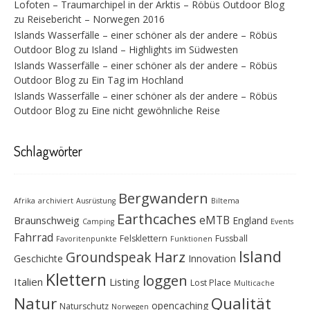
Lofoten – Traumarchipel in der Arktis – Röbüs Outdoor Blog
zu
Reisebericht – Norwegen 2016
Islands Wasserfälle – einer schöner als der andere – Röbüs
Outdoor Blog
zu
Island – Highlights im Südwesten
Islands Wasserfälle – einer schöner als der andere – Röbüs
Outdoor Blog
zu
Ein Tag im Hochland
Islands Wasserfälle – einer schöner als der andere – Röbüs
Outdoor Blog
zu
Eine nicht gewöhnliche Reise
Schlagwörter
Bergwandern
Afrika
archiviert
Ausrüstung
Biltema
Earthcaches
eMTB
Braunschweig
England
Camping
Events
Fahrrad
Felsklettern
Fussball
Favoritenpunkte
Funktionen
Island
Groundspeak
Harz
Geschichte
Innovation
Klettern
loggen
Italien
Listing
Lost Place
Multicache
Natur
Qualität
opencaching
Naturschutz
Norwegen