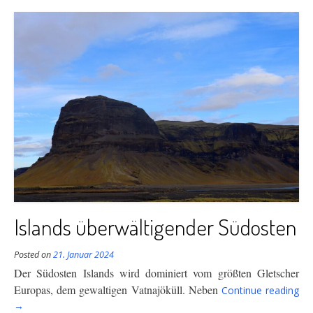
Islands überwältigender Südosten
Posted on
21. Januar 2024
Der Südosten Islands wird dominiert vom größten Gletscher
“Is
Europas, dem gewaltigen Vatnajöküll. Neben
Continue reading
übe
→