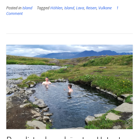
Posted in
Island
Tagged
Höhlen
,
Island
,
Lava
,
Reisen
,
Vulkane
1
Comment