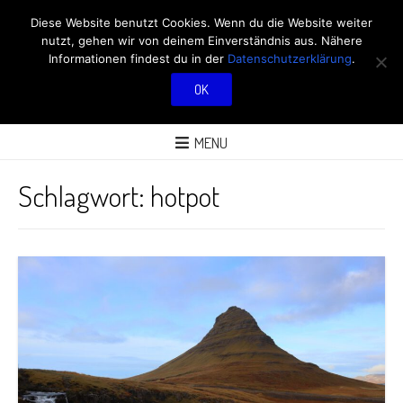
RÖBÜS OUTDOOR
Diese Website benutzt Cookies. Wenn du die Website weiter
nutzt, gehen wir von deinem Einverständnis aus. Nähere
BLOG
Informationen findest du in der
Datenschutzerklärung
.
OK
ÜBER AKTIVITÄTEN AN FRISCHER LUFT
MENU
Schlagwort:
hotpot