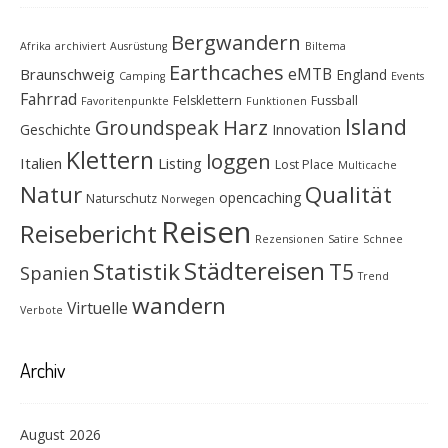
Bergwandern
Afrika
archiviert
Ausrüstung
Biltema
Earthcaches
eMTB
Braunschweig
England
Camping
Events
Fahrrad
Felsklettern
Fussball
Favoritenpunkte
Funktionen
Island
Groundspeak
Harz
Geschichte
Innovation
Klettern
loggen
Italien
Listing
Lost Place
Multicache
Natur
Qualität
opencaching
Naturschutz
Norwegen
Reisen
Reisebericht
Rezensionen
Satire
Schnee
Städtereisen
Statistik
T5
Spanien
Trend
wandern
Virtuelle
Verbote
Archiv
August 2026