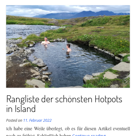
Rangliste der schönsten Hotpots
in Island
Posted on
11. Februar 2022
ch habe eine Weile überlegt, ob es für diesen Artikel eventuell
I
“Rangliste
noch zu früh
ist. Schließlich haben
Continue reading
→