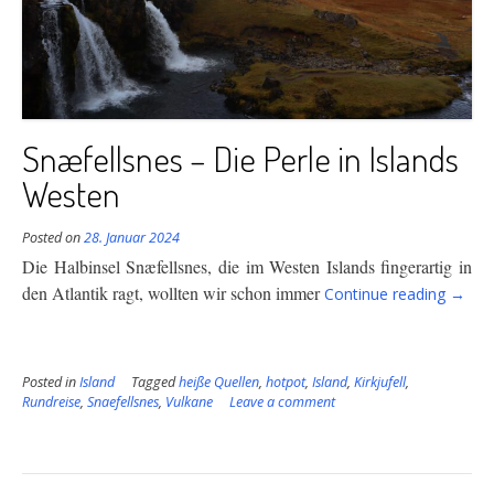
Snæfellsnes – Die Perle in Islands
Westen
Posted on
28. Januar 2024
Die Halbinsel Snæfellsnes, die im Westen Islands fingerartig in
“Snæf
den Atlantik ragt, wollten wir schon immer
Continue reading
→
–
Die
Perle
Posted in
Island
Tagged
heiße Quellen
,
hotpot
,
Island
,
Kirkjufell
,
in
Rundreise
,
Snaefellsnes
,
Vulkane
Leave a comment
Island
Weste