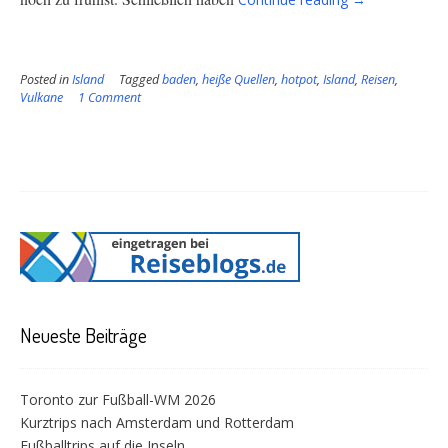
der
schönsten
Hotpots
Posted in
Island
Tagged
baden
,
heiße Quellen
,
hotpot
,
Island
in
,
Reisen
,
Vulkane
1 Comment
Island”
Neueste Beiträge
Toronto zur Fußball-WM 2026
Kurztrips nach Amsterdam und Rotterdam
Fußballtrips auf die Inseln