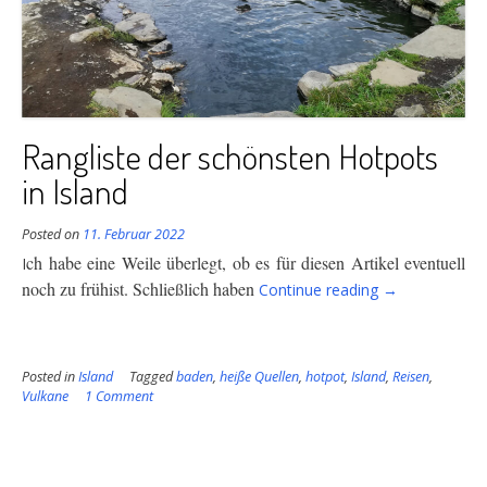
Rangliste der schönsten Hotpots
in Island
Posted on
11. Februar 2022
ch habe eine Weile überlegt, ob es für diesen Artikel eventuell
I
“Rangliste
noch zu früh
ist. Schließlich haben
Continue reading
→
der
schönsten
Hotpots
Posted in
Island
Tagged
baden
,
heiße Quellen
,
hotpot
,
Island
in
,
Reisen
,
Vulkane
1 Comment
Island”