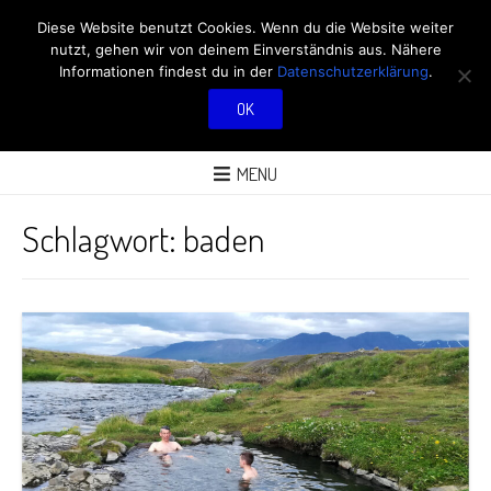
RÖBÜS OUTDOOR
Diese Website benutzt Cookies. Wenn du die Website weiter
nutzt, gehen wir von deinem Einverständnis aus. Nähere
BLOG
Informationen findest du in der
Datenschutzerklärung
.
OK
ÜBER AKTIVITÄTEN AN FRISCHER LUFT
MENU
Schlagwort:
baden