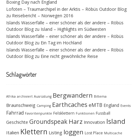
Boxing Day nach England
Lofoten – Traumarchipel in der Arktis – Röbüs Outdoor Blog
zu
Reisebericht – Norwegen 2016
Islands Wasserfälle – einer schöner als der andere – Röbüs
Outdoor Blog
zu
Island – Highlights im Südwesten
Islands Wasserfälle – einer schöner als der andere – Röbüs
Outdoor Blog
zu
Ein Tag im Hochland
Islands Wasserfälle – einer schöner als der andere – Röbüs
Outdoor Blog
zu
Eine nicht gewöhnliche Reise
Schlagwörter
Bergwandern
Afrika
archiviert
Ausrüstung
Biltema
Earthcaches
eMTB
Braunschweig
England
Camping
Events
Fahrrad
Felsklettern
Fussball
Favoritenpunkte
Funktionen
Island
Groundspeak
Harz
Geschichte
Innovation
Klettern
loggen
Italien
Listing
Lost Place
Multicache