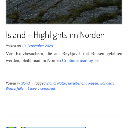
Island – Highlights im Norden
Posted on
13. September 2020
Von Kurzbesuchern, die aus Reykjavik mit Bussen gefahren
“Island
werden, bleibt man im Norden
Continue reading
→
–
Highlights
im
Posted in
Island
Tagged
Island
,
Natur
,
Reisebericht
,
Reisen
,
wandern
,
Norden”
Wasserfälle
Leave a comment