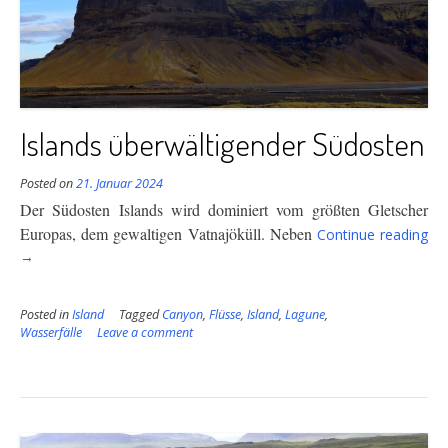
Islands überwältigender Südosten
Posted on
21. Januar 2024
Der Südosten Islands wird dominiert vom größten Gletscher
“Is
Europas, dem gewaltigen Vatnajöküll. Neben
Continue reading
übe
→
Sü
Posted in
Island
Tagged
Canyon
,
Flüsse
,
Island
,
Lagune
,
Wasserfälle
Leave a comment