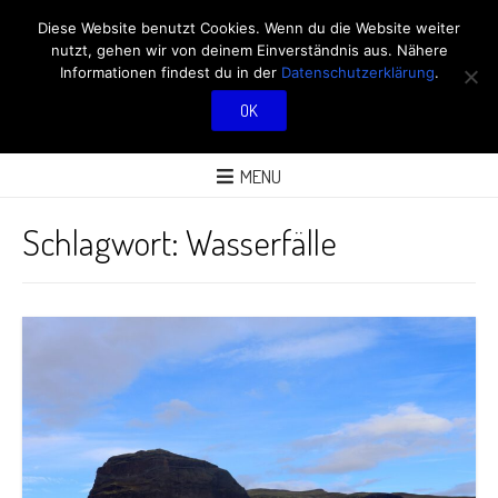
RÖBÜS OUTDOOR
Diese Website benutzt Cookies. Wenn du die Website weiter
nutzt, gehen wir von deinem Einverständnis aus. Nähere
BLOG
Informationen findest du in der
Datenschutzerklärung
.
OK
ÜBER AKTIVITÄTEN AN FRISCHER LUFT
MENU
Schlagwort:
Wasserfälle