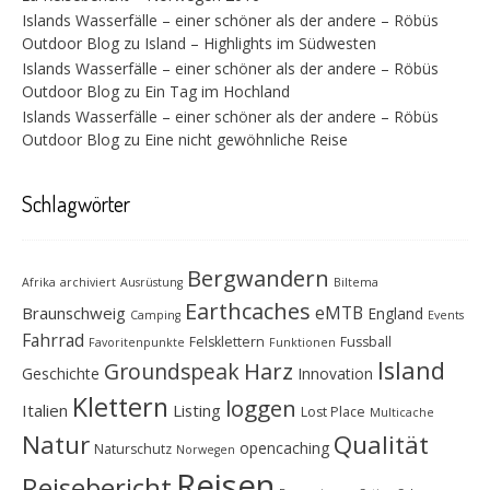
Islands Wasserfälle – einer schöner als der andere – Röbüs
Outdoor Blog
zu
Island – Highlights im Südwesten
Islands Wasserfälle – einer schöner als der andere – Röbüs
Outdoor Blog
zu
Ein Tag im Hochland
Islands Wasserfälle – einer schöner als der andere – Röbüs
Outdoor Blog
zu
Eine nicht gewöhnliche Reise
Schlagwörter
Bergwandern
Afrika
archiviert
Ausrüstung
Biltema
Earthcaches
eMTB
Braunschweig
England
Camping
Events
Fahrrad
Felsklettern
Fussball
Favoritenpunkte
Funktionen
Island
Groundspeak
Harz
Geschichte
Innovation
Klettern
loggen
Italien
Listing
Lost Place
Multicache
Natur
Qualität
opencaching
Naturschutz
Norwegen
Reisen
Reisebericht