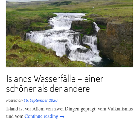
Islands Wasserfälle – einer
schöner als der andere
Posted on
16. September 2020
Island ist vor Allem von zwei Dingen geprägt: vom Vulkanismus
“Islands
und vom
Continue reading
→
Wasserfälle
–
einer