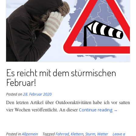
Es reicht mit dem stürmischen
Februar!
Posted on
28. Februar 2020
Den letzten Artikel über Outdooraktivitäten habe ich vor satten
“Es
vier Wochen veröffentlicht. An dieser
Continue reading
→
reicht
mit
dem
Posted in
Allgemein
Tagged
Fahrrad
,
Klettern
,
Sturm
,
Wetter
Leave a
stürmische