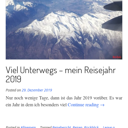
Viel Unterwegs – mein Reisejahr
2019
Posted on
29. Dezember 2019
Nur noch wenige Tage, dann ist das Jahr 2019 vorüber. Es war
“Viel
ein Jahr in dem ich besonders viel
Continue reading
→
Unterwegs
–
mein
Posted in
Allgemein
Tagged
Reisebericht
,
Reisen
,
Rückblick
Leave a