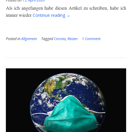
Posted on
15. April 2020
Als ich angefangen habe diesen Artikel zu schreiben, habe ich
“Corona
immer wieder
Continue reading
→
–
Spannungsfeld
zwischen
Posted in
Allgemein
Tagged
Corona
,
Gesundheit
Reisen
1 Comment
und
Freiheit”