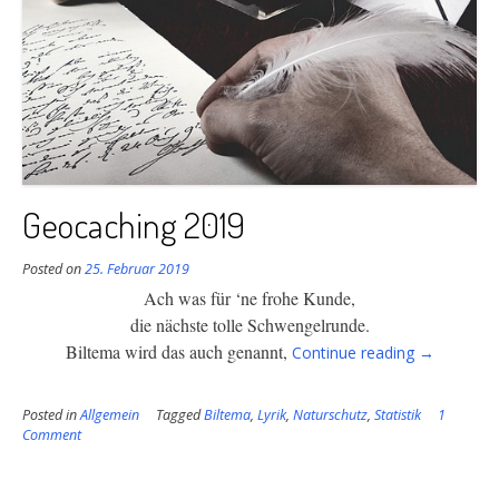
Geocaching 2019
Posted on
25. Februar 2019
Ach was für ‘ne frohe Kunde,
die nächste tolle Schwengelrunde.
“Geocachi
Biltema wird
das auch genannt,
Continue reading
→
2019”
Posted in
Allgemein
Tagged
Biltema
,
Lyrik
,
Naturschutz
,
Statistik
1
Comment