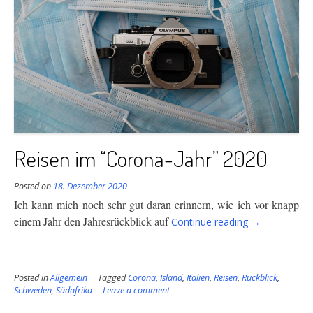
Reisen im “Corona-Jahr” 2020
Posted on
18. Dezember 2020
Ich kann mich noch sehr gut daran erinnern, wie ich vor knapp
“Reisen
einem Jahr den Jahresrückblick auf
Continue reading
→
im
“Corona-
Jahr”
Posted in
Allgemein
Tagged
Corona
,
Island
,
Italien
,
Reisen
,
Rückblick
2020″
,
Schweden
,
Südafrika
Leave a comment