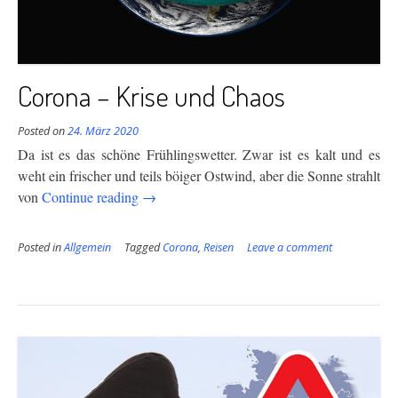
Corona – Krise und Chaos
Posted on
24. März 2020
Da ist es das schöne Frühlingswetter. Zwar ist es kalt und es
weht ein frischer und teils böiger Ostwind, aber die Sonne strahlt
“Corona
von
Continue reading
→
–
Krise
Posted in
Allgemein
Tagged
Corona
,
Reisen
Leave a comment
und
Chaos”