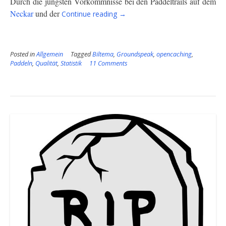
Durch die jüngsten Vorkommnisse bei den Paddeltrails auf dem
“Der
Neckar
und der
Continue reading
→
Niedergang
des
Geocachings”
Posted in
Allgemein
Tagged
Biltema
,
Groundspeak
,
opencaching
,
Paddeln
,
Qualität
,
Statistik
11 Comments