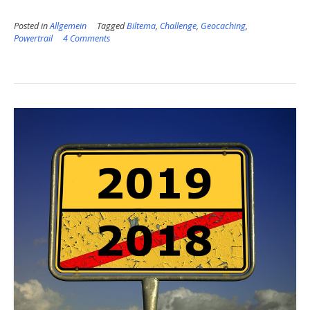
Posted in
Allgemein
Tagged
Biltema
,
Challenge
,
Geocaching
,
Powertrail
4 Comments