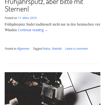
Frühjahrsputz, aber bitte mit
Sternen!
Posted on
11. März 2019
Frühjahrsputz findet traditionell nicht nur in den heimischen vier
“Frühjahrsputz,
Wänden
Continue reading
→
aber
bitte
mit
Posted in
Allgemein
Tagged
Natur
Sternen!”
,
Statistik
Leave a comment