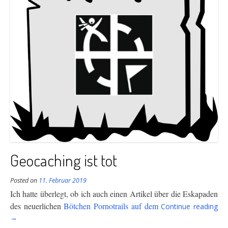
Geocaching ist tot
Posted on
11. Februar 2019
Ich hatte überlegt, ob ich auch einen Artikel über die Eskapaden
“G
des
neuerlichen
Bötchen Pornotrails auf dem
Continue reading
ist
→
tot