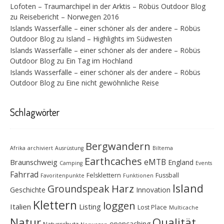
Lofoten – Traumarchipel in der Arktis – Röbüs Outdoor Blog
zu
Reisebericht – Norwegen 2016
Islands Wasserfälle – einer schöner als der andere – Röbüs
Outdoor Blog
zu
Island – Highlights im Südwesten
Islands Wasserfälle – einer schöner als der andere – Röbüs
Outdoor Blog
zu
Ein Tag im Hochland
Islands Wasserfälle – einer schöner als der andere – Röbüs
Outdoor Blog
zu
Eine nicht gewöhnliche Reise
Schlagwörter
Bergwandern
Afrika
archiviert
Ausrüstung
Biltema
Earthcaches
eMTB
Braunschweig
England
Camping
Events
Fahrrad
Felsklettern
Fussball
Favoritenpunkte
Funktionen
Island
Groundspeak
Harz
Geschichte
Innovation
Klettern
loggen
Italien
Listing
Lost Place
Multicache
Natur
Qualität
opencaching