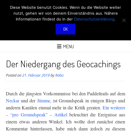
RÖBÜS OUTDOOR
Diese Website benutzt Cookies. Wenn du die Website weiter
nutzt, gehen wir von deinem Einverständnis aus. Nähere
BLOG
Informationen findest du in der
Datenschutzerklärung
.
OK
ÜBER AKTIVITÄTEN AN FRISCHER LUFT
MENU
Der Niedergang des Geocachings
Posted on
21. Februar 2019
by
Röbü
Durch die jüngsten Vorkommnisse bei den Paddeltrails auf dem
Neckar
und der
Jümme
, ist Groundspeak in einigen Blogs und
anderen Kanälen einmal mehr in die Kritik geraten.
Ein weiterer
– “pro Groundspeak” – Artikel
beleuchtet die Ereignisse aus
einem etwas anderen Winkel. Ich wollte dort zunächst einen
Kommentar hinterlassen, habe mich dann jedoch zu diesem