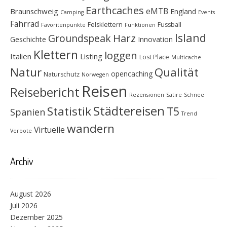
Earthcaches
eMTB
Braunschweig
England
Camping
Events
Fahrrad
Felsklettern
Fussball
Favoritenpunkte
Funktionen
Island
Groundspeak
Harz
Geschichte
Innovation
Klettern
loggen
Italien
Listing
Lost Place
Multicache
Natur
Qualität
opencaching
Naturschutz
Norwegen
Reisen
Reisebericht
Rezensionen
Satire
Schnee
Städtereisen
Statistik
T5
Spanien
Trend
wandern
Virtuelle
Verbote
Archiv
August 2026
Juli 2026
Dezember 2025