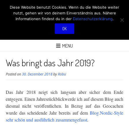
RÖBÜS OUTDOOR
Diese Website benutzt Cookies. Wenn du die Website weiter
nutzt, gehen wir von deinem Einverständnis aus. Nähere
BLOG
Informationen findest du in der
Datenschutzerklärung
.
OK
ÜBER AKTIVITÄTEN AN FRISCHER LUFT
MENU
Was bringt das Jahr 2019?
Posted on
30. Dezember 2018
by
Röbü
Das Jahr 2018 neigt sich langsam aber sicher dem Ende
entgegen. Einen Jahresrückblick
werde ich auf diesem Blog auch
diesmal nicht veröffentlichen. In Bezug auf das Geocachen
wurde das scheidende Jahr bereits auf dem
Blog.Nordic-Style
sehr schön und ausführlich zusammengefasst
.