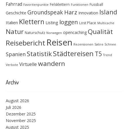
Fahrrad
Felsklettern
Fussball
Favoritenpunkte
Funktionen
Island
Groundspeak
Harz
Geschichte
Innovation
Klettern
loggen
Italien
Listing
Lost Place
Multicache
Natur
Qualität
opencaching
Naturschutz
Norwegen
Reisen
Reisebericht
Rezensionen
Satire
Schnee
Städtereisen
Statistik
T5
Spanien
Trend
wandern
Virtuelle
Verbote
Archiv
August 2026
Juli 2026
Dezember 2025
November 2025
August 2025