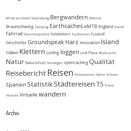
Bergwandern
Afrika
archiviert
Ausrüstung
Biltema
Earthcaches
eMTB
Braunschweig
England
Camping
Events
Fahrrad
Felsklettern
Fussball
Favoritenpunkte
Funktionen
Island
Groundspeak
Harz
Geschichte
Innovation
Klettern
loggen
Italien
Listing
Lost Place
Multicache
Natur
Qualität
opencaching
Naturschutz
Norwegen
Reisen
Reisebericht
Rezensionen
Satire
Schnee
Städtereisen
Statistik
T5
Spanien
Trend
wandern
Virtuelle
Verbote
Archiv