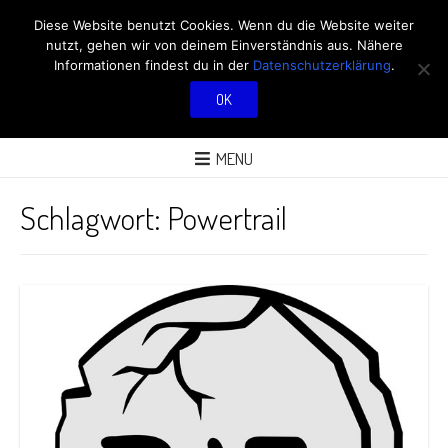
RÖBÜS OUTDOOR
Diese Website benutzt Cookies. Wenn du die Website weiter
nutzt, gehen wir von deinem Einverständnis aus. Nähere
BLOG
Informationen findest du in der
Datenschutzerklärung
.
OK
ÜBER AKTIVITÄTEN AN FRISCHER LUFT
MENU
Schlagwort:
Powertrail