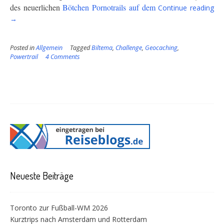
“G
des
neuerlichen
Bötchen Pornotrails auf dem
Continue reading
ist
→
tot
Posted in
Allgemein
Tagged
Biltema
,
Challenge
,
Geocaching
,
Powertrail
4 Comments
Neueste Beiträge
Toronto zur Fußball-WM 2026
Kurztrips nach Amsterdam und Rotterdam