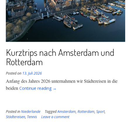
Kurztrips nach Amsterdam und
Rotterdam
Posted on
13. Juli 2026
Anfang des Jahres 2026 unternahmen wir Städtereisen in die
“Kurztrips
beiden
Continue reading
→
nach
Amsterdam
und
Posted in
Niederlande
Tagged
Rotterdam”
Amsterdam
,
Rotterdam
,
Sport
,
Städtereisen
,
Tennis
Leave a comment