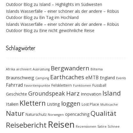
Outdoor Blog
zu
Island – Highlights im Südwesten
Islands Wasserfälle – einer schöner als der andere – Röbüs
Outdoor Blog
zu
Ein Tag im Hochland
Islands Wasserfälle – einer schöner als der andere – Röbüs
Outdoor Blog
zu
Eine nicht gewöhnliche Reise
Schlagwörter
Bergwandern
Afrika
archiviert
Ausrüstung
Biltema
Earthcaches
eMTB
Braunschweig
England
Camping
Events
Fahrrad
Felsklettern
Fussball
Favoritenpunkte
Funktionen
Island
Groundspeak
Harz
Geschichte
Innovation
Klettern
loggen
Italien
Listing
Lost Place
Multicache
Natur
Qualität
opencaching
Naturschutz
Norwegen
Reisen
Reisebericht
Rezensionen
Satire
Schnee