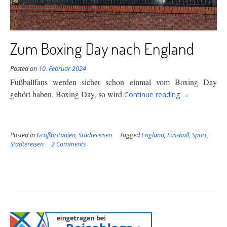
Zum Boxing Day nach England
Posted on
10. Februar 2024
Fußballfans werden sicher schon einmal vom Boxing Day
“Zum
gehört haben. Boxing Day, so wird
Continue reading
→
Boxing
Day
nach
Posted in
Großbritanien
,
Städtereisen
Tagged
England
,
Fussball
England”
,
Sport
,
Städtereisen
2 Comments