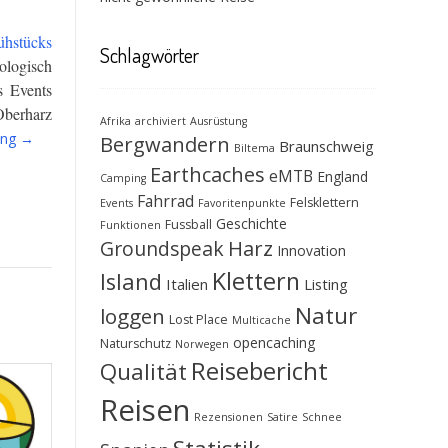
ühstücks
Schlagwörter
ologisch
s Events
Oberharz
Afrika
archiviert
Ausrüstung
“Geocacher
ing
→
Bergwandern
Braunschweig
Biltema
mit
Earthcaches
eMTB
England
übernatürlichen
Camping
Fähigkeiten?”
Fahrrad
Felsklettern
Events
Favoritenpunkte
Geschichte
Fussball
Funktionen
Groundspeak
Harz
Innovation
Klettern
Island
Italien
Listing
Natur
loggen
Lost Place
Multicache
opencaching
Naturschutz
Norwegen
Reisebericht
Qualität
Reisen
Rezensionen
Satire
Schnee