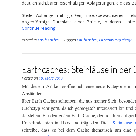
deutlich sichtbaren eisenhaltigen Ablagerungen, die das Ba
Steile Abhänge mit großen, moosbewachsenen Fels
bogenförmige Durchlass einer Brücke, in deren Hinter
“Earthcaches:
Continue reading
→
Rotes
Posted in
Earth Caches
Tagged
Earthcaches
,
Elbsandsteingebirge
Wasser
im
Elbsandstein”
Earthcaches: Steinläuse in der 
Posted on
19. März 2017
Mit diesem Artikel eröffne ich eine neue Kategorie in
Abständen
über Earth Caches schreiben, die aus meiner Sicht besonder
Cachetyp sehr gern, da ich geologisch interessiert bin und 
darstellen. Für den ersten Earth Cache, den ich hier aufgrei
Er befindet sich im Harz und trägt den Titel “
Steinläuse 
schreibe, dass es bei dem Cache thematisch um eine sp