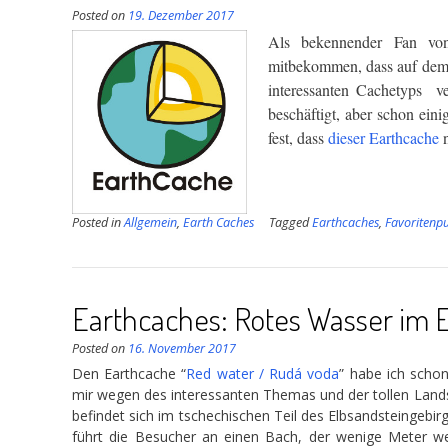
Posted on
19. Dezember 2017
Als bekennender Fan von
mitbekommen, dass auf dem 
interessanten Cachetyps v
beschäftigt, aber schon ein
fest, dass
dieser Earthcache
n
Posted in
Allgemein
,
Earth Caches
Tagged
Earthcaches
,
Favoritenp
Earthcaches: Rotes Wasser im 
Posted on
16. November 2017
Den Earthcache “
Red water / Rudá voda
” habe ich schon
mir wegen des interessanten Themas und der tollen Lands
befindet sich im tschechischen Teil des Elbsandsteingebi
führt die Besucher an einen Bach, der wenige Meter wei