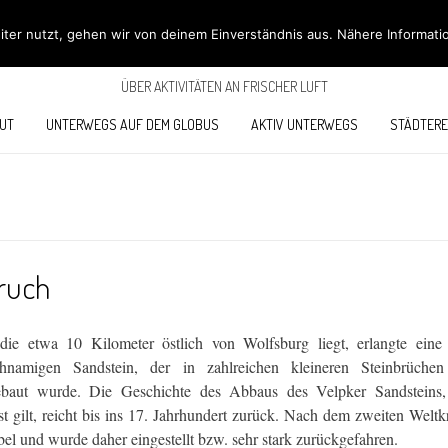
ÖBÜS OUTDOOR BL
ter nutzt, gehen wir von deinem Einverständnis aus. Nähere Informati
ÜBER AKTIVITÄTEN AN FRISCHER LUFT
UT
UNTERWEGS AUF DEM GLOBUS
AKTIV UNTERWEGS
STÄDTERE
ruch
die etwa 10 Kilometer östlich von Wolfsburg liegt, erlangte eine
hnamigen Sandstein, der in zahlreichen kleineren Steinbrüche
baut wurde. Die Geschichte des Abbaus des Velpker Sandsteins,
st gilt, reicht bis ins 17. Jahrhundert zurück. Nach dem zweiten Weltk
bel und wurde daher eingestellt bzw. sehr stark zurückgefahren.