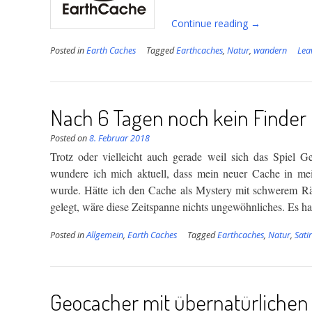
“Schwefelger
Continue reading
→
im
Posted in
Earth Caches
Tagged
Earthcaches
,
Natur
,
wandern
Lea
Sandsteinbru
Nach 6 Tagen noch kein Finder
Posted on
8. Februar 2018
Trotz oder vielleicht auch gerade weil sich das Spiel 
wundere ich mich aktuell, dass mein neuer Cache in m
wurde. Hätte ich den Cache als Mystery mit schwerem Rät
gelegt, wäre diese Zeitspanne nichts ungewöhnliches. Es h
Posted in
Allgemein
,
Earth Caches
Tagged
Earthcaches
,
Natur
,
Sati
Geocacher mit übernatürlichen 