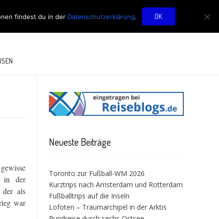
OG
OK
onen findest du in der
Datenschutzerklärung
.
ISEN
Neueste Beiträge
 gewisse
Toronto zur Fußball-WM 2026
n in der
Kurztrips nach Amsterdam und Rotterdam
 der als
Fußballtrips auf die Inseln
rieg
war
Lofoten – Traumarchipel in der Arktis
Rundreise durch sechs Ostsee-