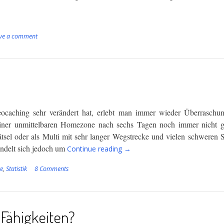
uch
ve a comment
ch”
Geocaching sehr verändert hat, erlebt man immer wieder Überraschu
einer unmittelbaren Homezone nach sechs Tagen noch immer nicht 
sel oder als Multi mit sehr langer Wegstrecke und vielen schweren S
“Nach
andelt sich jedoch um
Continue reading
→
6
Tagen
re
,
Statistik
8 Comments
noch
kein
Finder”
Fähigkeiten?