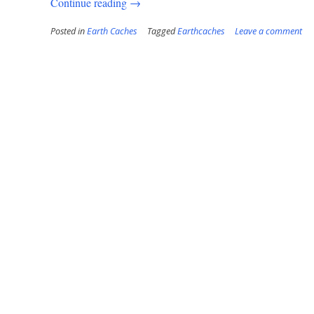
“Earthcaches:
Continue reading
→
Steinläuse
Posted in
Earth Caches
Tagged
Earthcaches
Leave a comment
in
der
Oker”