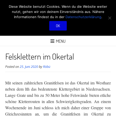
RÖBÜS OUTDOOR
Diese Website benutzt Cookies. Wenn du die Website weiter
nutzt, gehen wir von deinem Einverständnis aus. Nähere
BLOG
Informationen findest du in der
Datenschutzerklärung
.
OK
ÜBER AKTIVITÄTEN AN FRISCHER LUFT
MENU
Felsklettern im Okertal
Posted on
25. Juni 2020
by
Röbü
Mit seinen zahlreichen Granitfelsen ist das Okertal im Westharz
neben dem Ith das bedeutenste
Klettergebiet in Niedersachsen.
Lange Grate und
bis zu 50 Meter
hohe Felswände bieten etliche
schöne Kletterrouten in allen Schwierigkeitsgraden. An einem
Wochenende im Juni schloss ich mich daher einer Gruppe von
Gleichgesinnten an, um die Granitfelsen im Okertal zu