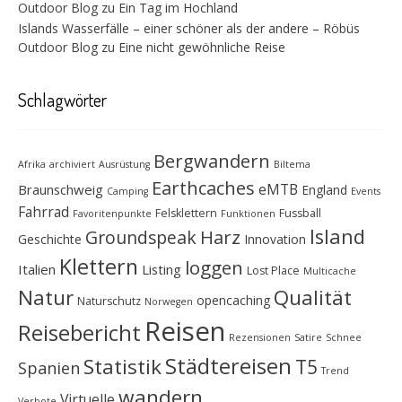
Outdoor Blog
zu
Ein Tag im Hochland
Islands Wasserfälle – einer schöner als der andere – Röbüs
Outdoor Blog
zu
Eine nicht gewöhnliche Reise
Schlagwörter
Bergwandern
Afrika
archiviert
Ausrüstung
Biltema
Earthcaches
eMTB
Braunschweig
England
Camping
Events
Fahrrad
Felsklettern
Fussball
Favoritenpunkte
Funktionen
Island
Groundspeak
Harz
Geschichte
Innovation
Klettern
loggen
Italien
Listing
Lost Place
Multicache
Natur
Qualität
opencaching
Naturschutz
Norwegen
Reisen
Reisebericht
Rezensionen
Satire
Schnee
Städtereisen
Statistik
T5
Spanien
Trend
wandern
Virtuelle
Verbote