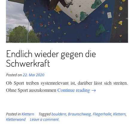
Endlich wieder gegen die
Schwerkraft
Posted on
22. Mai 2020
Ob Sport treiben systemrelevant ist, darüber lässt sich streiten.
“Endlich
Ohne Sport auszukommen
Continue reading
→
wieder
gegen
die
Posted in
Klettern
Tagged
bouldern
,
Braunschweig
,
Fliegerhalle
,
Klettern
,
Schwerkraft”
Kletterwand
Leave a comment