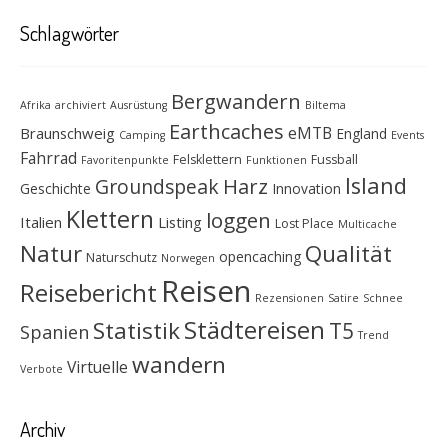
Schlagwörter
Bergwandern
Afrika
archiviert
Ausrüstung
Biltema
Earthcaches
eMTB
Braunschweig
England
Camping
Events
Fahrrad
Felsklettern
Fussball
Favoritenpunkte
Funktionen
Island
Groundspeak
Harz
Geschichte
Innovation
Klettern
loggen
Italien
Listing
Lost Place
Multicache
Natur
Qualität
opencaching
Naturschutz
Norwegen
Reisen
Reisebericht
Rezensionen
Satire
Schnee
Städtereisen
Statistik
T5
Spanien
Trend
wandern
Virtuelle
Verbote
Archiv