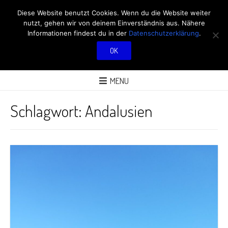
RÖBÜS OUTDOOR
Diese Website benutzt Cookies. Wenn du die Website weiter
nutzt, gehen wir von deinem Einverständnis aus. Nähere
BLOG
Informationen findest du in der
Datenschutzerklärung
.
OK
ÜBER AKTIVITÄTEN AN FRISCHER LUFT
MENU
Schlagwort:
Andalusien