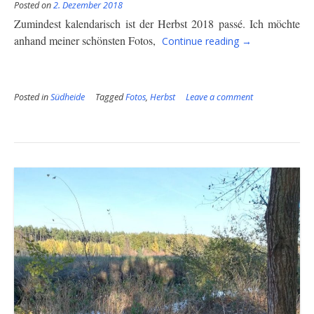
Posted on
2. Dezember 2018
Zumindest kalendarisch ist der Herbst 2018 passé. Ich möchte
“Bunter
anhand meiner schönsten Fotos,
Continue reading
→
Herbst
2018”
Posted in
Südheide
Tagged
Fotos
,
Herbst
Leave a comment