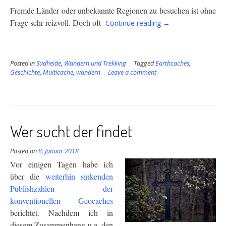
Fremde Länder oder unbekannte Regionen zu besuchen ist ohne
“Kleine
Frage sehr reizvoll. Doch oft
Continue reading
→
Wanderung
ins
Reich
Posted in
Südheide
,
Wandern und Trekking
Tagged
Earthcaches
der
,
Geschichte
,
Multicache
,
wandern
Leave a comment
Biber”
Wer sucht der findet
Posted on
8. Januar 2018
Vor einigen Tagen habe ich
über die
weiterhin sinkenden
Publishzahlen der
konventionellen Geocaches
berichtet. Nachdem ich in
diesem Zusammenhang u.a. den