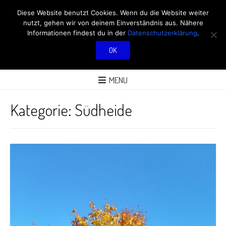
RÖBÜS OUTDOOR
Diese Website benutzt Cookies. Wenn du die Website weiter
nutzt, gehen wir von deinem Einverständnis aus. Nähere
BLOG
Informationen findest du in der
Datenschutzerklärung
.
OK
ÜBER AKTIVITÄTEN AN FRISCHER LUFT
MENU
Kategorie:
Südheide