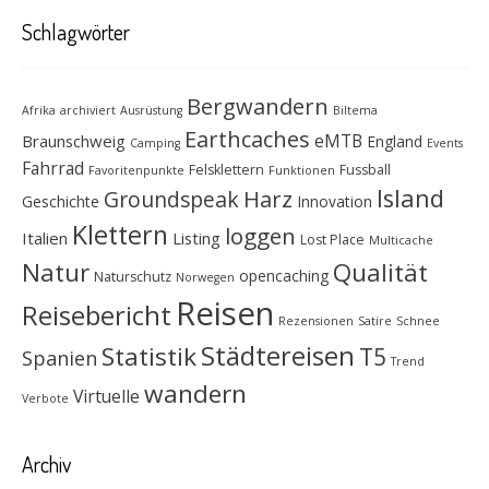
Schlagwörter
Bergwandern
Afrika
archiviert
Ausrüstung
Biltema
Earthcaches
eMTB
Braunschweig
England
Camping
Events
Fahrrad
Felsklettern
Fussball
Favoritenpunkte
Funktionen
Island
Groundspeak
Harz
Geschichte
Innovation
Klettern
loggen
Italien
Listing
Lost Place
Multicache
Natur
Qualität
opencaching
Naturschutz
Norwegen
Reisen
Reisebericht
Rezensionen
Satire
Schnee
Städtereisen
Statistik
T5
Spanien
Trend
wandern
Virtuelle
Verbote
Archiv