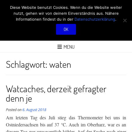
RÖBÜS OUTDOOR
Diese Website benutzt Cookies. Wenn du die Website weiter
nutzt, gehen wir von deinem Einverständnis aus. Nähere
BLOG
Informationen findest du in der
Datenschutzerklärung
.
OK
ÜBER AKTIVITÄTEN AN FRISCHER LUFT
MENU
Schlagwort:
waten
Watcaches, derzeit gefragter
denn je
Posted on
6. August 2018
Am letzten Tag des Juli stieg das Thermometer bei uns in
Ostniedersachsen bis auf 37 °C. Auch im Oberharz, war es an
diesem Tag nur unwesentlich kühler. Auf der Suche nach einer