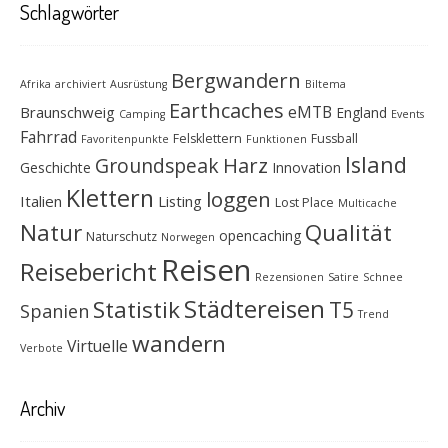
Schlagwörter
Bergwandern
Afrika
archiviert
Ausrüstung
Biltema
Earthcaches
eMTB
Braunschweig
England
Camping
Events
Fahrrad
Felsklettern
Fussball
Favoritenpunkte
Funktionen
Island
Groundspeak
Harz
Geschichte
Innovation
Klettern
loggen
Italien
Listing
Lost Place
Multicache
Natur
Qualität
opencaching
Naturschutz
Norwegen
Reisen
Reisebericht
Rezensionen
Satire
Schnee
Städtereisen
Statistik
T5
Spanien
Trend
wandern
Virtuelle
Verbote
Archiv