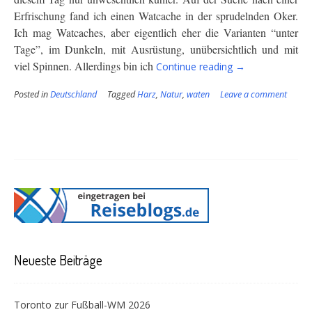
Erfrischung fand ich einen Watcache in der sprudelnden Oker.
Ich mag Watcaches, aber eigentlich eher die Varianten “unter
Tage”, im Dunkeln, mit Ausrüstung, unübersichtlich und mit
“Watcaches,
viel Spinnen. Allerdings bin ich
Continue reading
→
derzeit
gefragter
Posted in
Deutschland
Tagged
Harz
,
Natur
,
waten
Leave a comment
denn
je”
Neueste Beiträge
Toronto zur Fußball-WM 2026