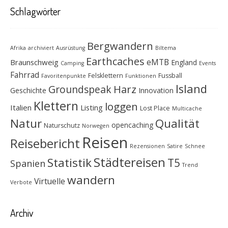
Schlagwörter
Bergwandern
Afrika
archiviert
Ausrüstung
Biltema
Earthcaches
eMTB
Braunschweig
England
Camping
Events
Fahrrad
Felsklettern
Fussball
Favoritenpunkte
Funktionen
Island
Groundspeak
Harz
Geschichte
Innovation
Klettern
loggen
Italien
Listing
Lost Place
Multicache
Natur
Qualität
opencaching
Naturschutz
Norwegen
Reisen
Reisebericht
Rezensionen
Satire
Schnee
Städtereisen
Statistik
T5
Spanien
Trend
wandern
Virtuelle
Verbote
Archiv