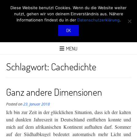
RÖBÜS OUTDOOR
Diese Website benutzt Cookies. Wenn du die Website weiter
nutzt, gehen wir von deinem Einverständnis aus. Nähere
BLOG
Informationen findest du in der
Datenschutzerklärung
.
OK
ÜBER AKTIVITÄTEN AN FRISCHER LUFT
MENU
Schlagwort:
Cachedichte
Ganz andere Dimensionen
Posted on
23. Januar 2018
Ich bin zur Zeit in der glücklichen Situation, dass ich der kalten
und dunklen Jahreszeit in Deutschland entfliehen konnte und
mich auf dem afrikanischen Kontinent aufhalten darf. Sommer
auf der Südhalbkugel bedeutet automatisch mehr Licht und