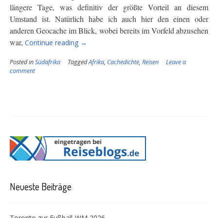
längere Tage, was definitiv der größte Vorteil an diesem
Umstand ist. Natürlich habe ich auch hier den einen oder
anderen Geocache im Blick, wobei bereits im Vorfeld abzusehen
“Ganz
war,
Continue reading
→
andere
Dimensionen”
Posted in
Südafrika
Tagged
Afrika
,
Cachedichte
,
Reisen
Leave a
comment
Neueste Beiträge
Toronto zur Fußball-WM 2026