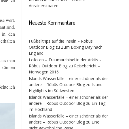
üste zu
Anrainerstaaten
se wert.
Neueste Kommentare
ant sind.
, in den
erhalten
Fußballtrips auf die Inseln – Röbüs
Outdoor Blog
zu
Zum Boxing Day nach
England
Lofoten – Traumarchipel in der Arktis –
 dass man
Röbüs Outdoor Blog
zu
Reisebericht –
n können
Norwegen 2016
Islands Wasserfälle – einer schöner als der
andere – Röbüs Outdoor Blog
zu
Island –
chte ich
Highlights im Südwesten
Islands Wasserfälle – einer schöner als der
andere – Röbüs Outdoor Blog
zu
Ein Tag
im Hochland
Islands Wasserfälle – einer schöner als der
andere – Röbüs Outdoor Blog
zu
Eine
nicht gewöhnliche Reise