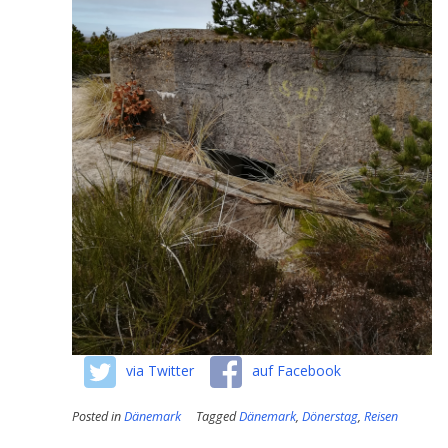
via Twitter
auf Facebook
Posted in
Dänemark
Tagged
Dänemark
,
Dönerstag
,
Reisen