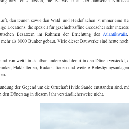
stig dazu entschlossen, die
Karwoche an
der dänischen Nordseek
 Luft, den Dünen sowie den Wald- und Heideflächen ist immer eine Rei
ge Locations, die speziell für geschichtsaffine Geocacher sehr interess
utschen Besatzern im Rahmen der Errichtung des
Atlantikwalls
 mehr als 8000 Bunker gebaut. Viele dieser Bauwerke sind heute noch 
and von weit hin sichtbar, andere sind derart in den Dünen versteckt,
unker, Flakbatterien, Radarstationen und weitere Befestigungsanlage
nen.
rkundung der Gegend um die Ortschaft Hvide Sande entstanden sind, mö
h den Dönerstag in diesem Jahr verständlicherweise nicht.