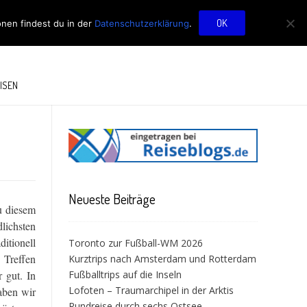
OG
OK
onen findest du in der
Datenschutzerklärung
.
ISEN
Neueste Beiträge
u diesem
lichsten
itionell
Toronto zur Fußball-WM 2026
 Treffen
Kurztrips nach Amsterdam und Rotterdam
 gut. In
Fußballtrips auf die Inseln
Lofoten – Traumarchipel in der Arktis
aben wir
Rundreise durch sechs Ostsee-