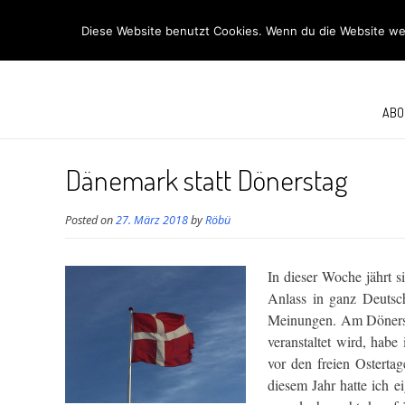
R
Diese Website benutzt Cookies. Wenn du die Website wei
ABO
Dänemark statt Dönerstag
Posted on
27. März 2018
by
Röbü
In dieser Woche jährt s
Anlass in ganz Deutsch
Meinungen. Am Dönerstag
veranstaltet wird, hab
vor den freien Osterta
diesem Jahr hatte ich 