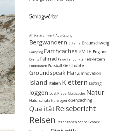
Schlagwörter
Afrika
archiviert
Ausrüstung
Bergwandern
Braunschweig
Biltema
Earthcaches
eMTB
England
Camping
Fahrrad
Felsklettern
Events
Favoritenpunkte
Geschichte
Fussball
Funktionen
Groundspeak
Harz
Innovation
Klettern
Island
Italien
Listing
Natur
loggen
Lost Place
Multicache
opencaching
Naturschutz
Norwegen
Reisebericht
Qualität
Reisen
Rezensionen
Satire
Schnee