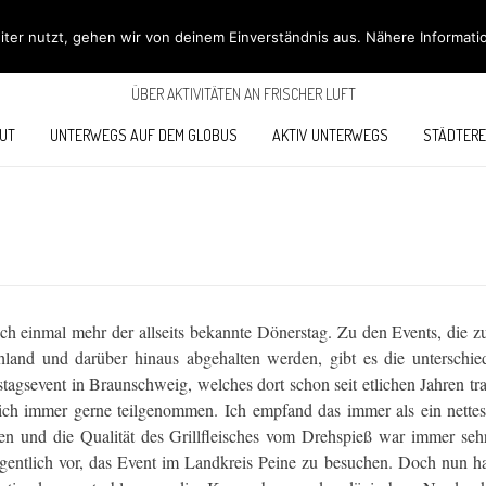
ÖBÜS OUTDOOR BL
ter nutzt, gehen wir von deinem Einverständnis aus. Nähere Informati
ÜBER AKTIVITÄTEN AN FRISCHER LUFT
UT
UNTERWEGS AUF DEM GLOBUS
AKTIV UNTERWEGS
STÄDTERE
ich einmal mehr der allseits bekannte Dönerstag. Zu den Events, die z
land und darüber hinaus abgehalten werden, gibt es die unterschied
sevent in Braunschweig, welches dort schon seit etlichen Jahren trad
e ich immer gerne teilgenommen. Ich empfand das immer als ein nettes
gen und die Qualität des Grillfleisches vom Drehspieß war immer sehr
eigentlich vor, das Event im Landkreis Peine zu besuchen. Doch nun h